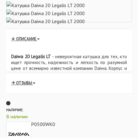
ОПИСАНИЕ
Daiwa 20 Legalis LT
- невероятная катушка для тех, кто
ищет прочность, надежность и легкость по разумной
цене от всемирно известной компании Daiwa. Корпус и
ротор полностью изготовлены из инновационного
материала Zaion V , который гарантирует Legalis LT
ОТЗЫВЫ
превосходную структурную жесткость и большую
легкость. Кроме того, Zaion V полностью не подвержен
коррозии, поскольку изготовлен исключительно из
углеродного волокна. Плавность работы катушки
обеспечивают пять надежных шариковых подшипников,
НАЛИЧИЕ:
колесико управления Tough Digigear и полая
В наличии
алюминиевая шпуля Air Rotor, предотвращающей
6P0500WK0
АРТИКУЛ:
попадание воды и влаги. Большое разнообразие
размеров дает возможность подобрать конкретную