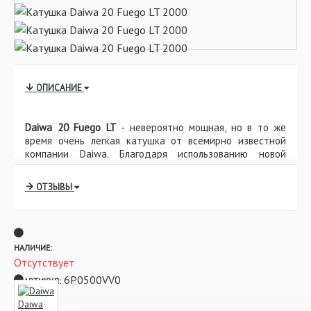
ОПИСАНИЕ
Daiwa 20 Fuego LT
- невероятно мощная, но в то же
время очень легкая катушка от всемирно известной
компании Daiwa. Благодаря использованию новой
комбинации материалов Zaion V популярная серия
катушек Fuego LT становится еще легче и прочнее, чем
ОТЗЫВЫ
предыдущая версия. Надежность и долговечность
гарантируются прочным и эффективным колесом
управления Tough Digigear последнего поколения, а
также технологией Magsealed — специальной
намагниченной масляной мембраной, защищающей
НАЛИЧИЕ:
внутренние механизмы от воды и грязи. Кроме того,
Отсутствует
Zaion V полностью не подвержен коррозии, поскольку
6P0500VV0
АРТИКУЛ:
изготовлен исключительно из углеродного волокна.
Благодаря новому оформлению шпули и накладки в
Daiwa