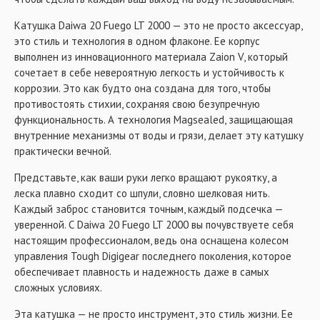
Aluminum Air Spool
- Мгновенный стопор обратного хода Infinite Anti-
Катушка Daiwa 20 Fuego LT 2000 — это не просто аксессуар,
Reverse
это стиль и технология в одном флаконе. Ее корпус
- Новая тормозная система ATD Drag System
выполнен из инновационного материала Zaion V, который
- Корпус из композитного углеродного волокна Zaion V
сочетает в себе невероятную легкость и устойчивость к
- Ротор Air Rotor из композитного углеродного волокна
коррозии. Это как будто она создана для того, чтобы
Zaion V
противостоять стихии, сохраняя свою безупречную
функциональность. А технология Magsealed, защищающая
внутренние механизмы от воды и грязи, делает эту катушку
практически вечной.
Представьте, как ваши руки легко вращают рукоятку, а
леска плавно сходит со шпули, словно шелковая нить.
Каждый заброс становится точным, каждый подсечка —
уверенной. С Daiwa 20 Fuego LT 2000 вы почувствуете себя
настоящим профессионалом, ведь она оснащена колесом
управления Tough Digigear последнего поколения, которое
обеспечивает плавность и надежность даже в самых
сложных условиях.
Эта катушка — не просто инструмент, это стиль жизни. Ее