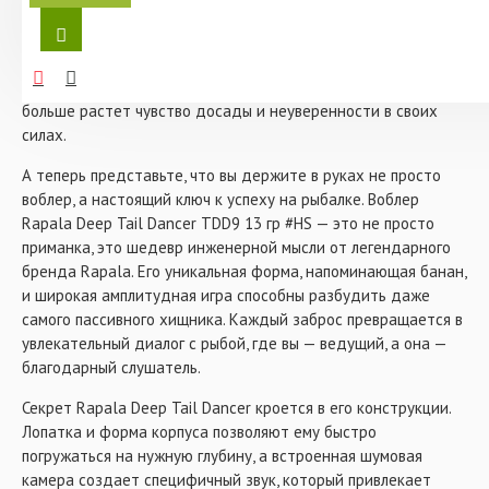
- Тип: минноу (minnow)
существует? Каждый заброс, каждая проводка — и никакой
- Вес: 13 гр
реакции. Вам кажется, что вы делаете всё правильно, но
результат нулевой. Это словно разговор, в котором вас
просто не слышат. И чем дольше это продолжается, тем
больше растет чувство досады и неуверенности в своих
силах.
А теперь представьте, что вы держите в руках не просто
воблер, а настоящий ключ к успеху на рыбалке. Воблер
Rapala Deep Tail Dancer TDD9 13 гр #HS — это не просто
приманка, это шедевр инженерной мысли от легендарного
бренда Rapala. Его уникальная форма, напоминающая банан,
и широкая амплитудная игра способны разбудить даже
самого пассивного хищника. Каждый заброс превращается в
увлекательный диалог с рыбой, где вы — ведущий, а она —
благодарный слушатель.
Секрет Rapala Deep Tail Dancer кроется в его конструкции.
Лопатка и форма корпуса позволяют ему быстро
погружаться на нужную глубину, а встроенная шумовая
камера создает специфичный звук, который привлекает