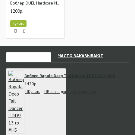
Воблер DUEL Hardcore NOI-Z 105F 28 гр HCLP
1200р.
Купить
НЕДАВНО СМОТРЕЛИ
ЧАСТО ЗАКАЗЫВАЮТ
Воблер Rapala Deep Tail Dancer TDD9 13 гр #HS
1420р.
Купить
В закладки
В сравнение