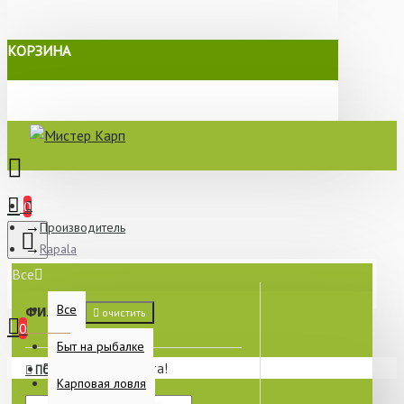
КОРЗИНА
0
Производитель
Rapala
Все
Все
ФИЛЬТР
очистить
0
Быт на рыбалке
Ваша корзина пуста!
ПО СТОИМОСТИ
Карповая ловля