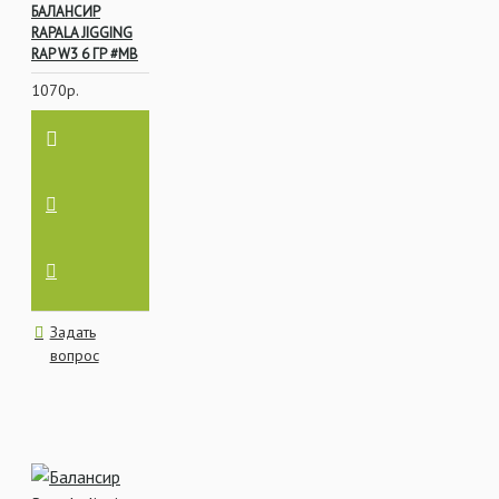
БАЛАНСИР
RAPALA JIGGING
RAP W3 6 ГР #MB
1070р.
Задать
вопрос