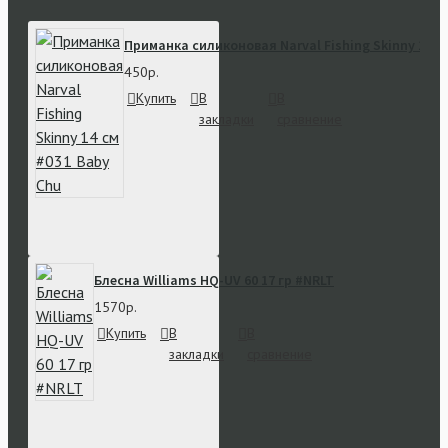
Приманка силиконовая Narval Fishing Skinny 14 с
450р.
Купить
В
В
закладки
сравнение
Блесна Williams HQ-UV 60 17 гр #NRLT
1570р.
Купить
В
В
закладки
сравнение