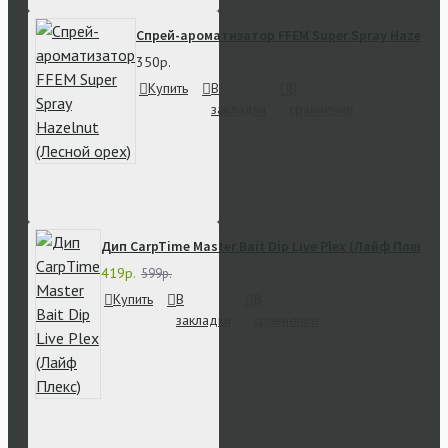
Спрей-ароматизатор FFEM Super Spray Hazelnut
350р.
Купить
В
В
закладки
сравнение
Дип CarpTime Master Bait Dip Live Plex (Лайф Плекс)
419р.
599р.
Купить
В
В
закладки
сравнение