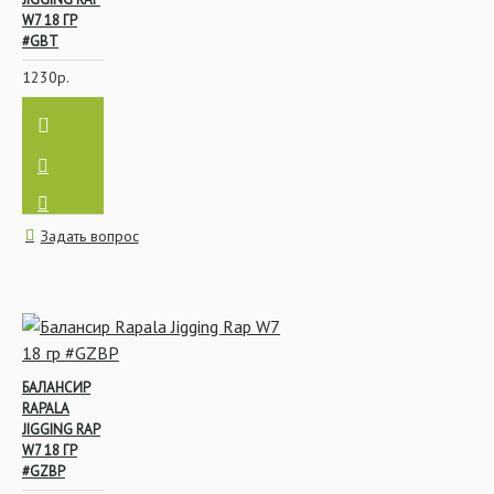
W7 18 ГР
#GBT
1230р.
Задать вопрос
БАЛАНСИР
RAPALA
JIGGING RAP
W7 18 ГР
#GZBP