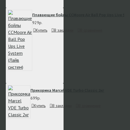
Плавающие бойлы CCMoore Air Ball Pop Ups Live Sys
929р.
Купить
В закладки
В сравнение
Прикормка Marcel VDE Turbo Classic 2кг
699р.
Купить
В закладки
В сравнение