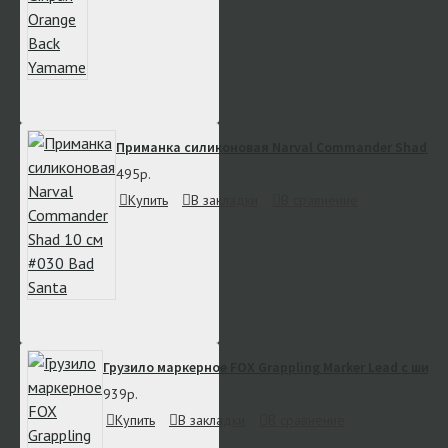
Приманка силиконовая Narval Commander Shad 10 
495р.
Купить
В закладки
В сравнение
Грузило маркерное FOX Grappling Marker Lead с шип
939р.
Купить
В закладки
В сравнение