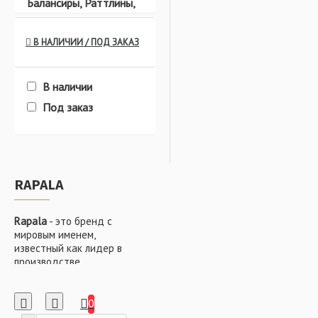
Балансиры, Раттлины,
Вибы
В НАЛИЧИИ / ПОД ЗАКАЗ
В наличии
Приманки
Под заказ
Спиннинговая ловля
RAPALA
Rapala
- это бренд с
мировым именем,
известный как лидер в
Зимняя рыбалка
производстве
рыболовных снастей и
аксессуаров.
Основанный в
0
Финляндии, Rapala