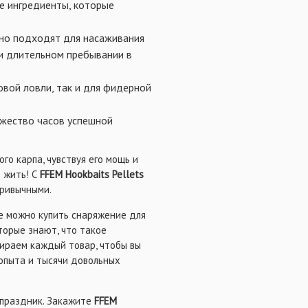
 ингредиенты, которые
но подходят для насаживания
ри длительном пребывании в
вой ловли, так и для фидерной
жество часов успешной
го карпа, чувствуя его мощь и
т жить! С
FFEM Hookbaits Pellets
привычными.
де можно купить снаряжение для
торые знают, что такое
ираем каждый товар, чтобы вы
 опыта и тысячи довольных
 праздник. Закажите
FFEM