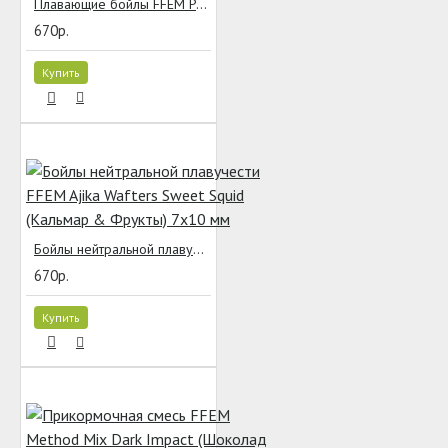
Плавающие бойлы FFEM Pop-Up Match Micro Cherry Plum (Вишня & Слива) 8 мм
670р.
Купить
Бойлы нейтральной плавучести FFEM Ajika Wafters Sweet Squid (Кальмар & Фрукты) 7x10 мм
670р.
Купить