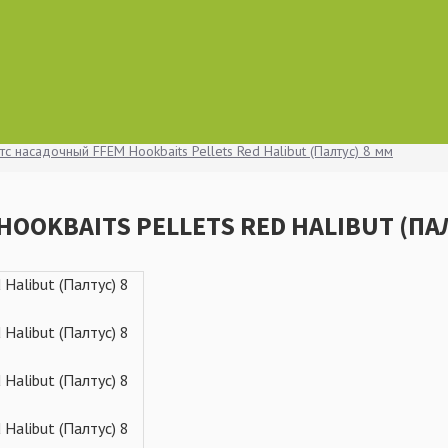
с насадочный FFEM Hookbaits Pellets Red Halibut (Палтус) 8 мм
OOKBAITS PELLETS RED HALIBUT (ПА