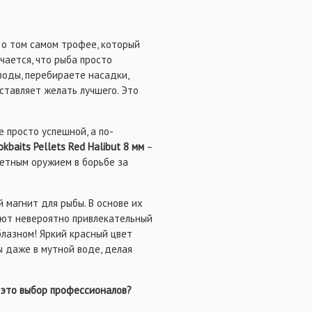
териалом, позволяющим
сессии!
 о том самом трофее, который
чается, что рыба просто
воды, перебираете насадки,
ставляет желать лучшего. Это
е просто успешной, а по-
kbaits Pellets Red Halibut 8 мм
–
ретным оружием в борьбе за
й магнит для рыбы. В основе их
ают невероятно привлекательный
блазном! Яркий красный цвет
 даже в мутной воде, делая
– это выбор профессионалов?