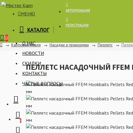
АВТОРИЗАЦИЯ
МЕНЮ
РЕГИСТРАЦИЯ
КАТАЛОГ
Корзина
0
О НАС
Карповая ловля
Насадки и прикормки
Пеллетс
Пеллет
НОВОСТИ
СКИДКИ
ПЕЛЛЕТС НАСАДОЧНЫЙ FFEM H
КОНТАКТЫ
ЧАСТЫЕ ВОПРОСЫ
0