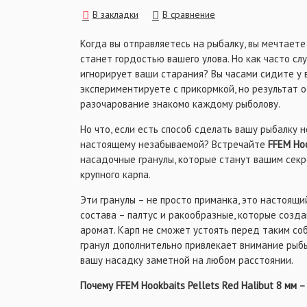
Hookbaits Pellets уникальным насадочным ма
В закладки
В сравнение
проводить невероятно успешные рыболовные 
Когда вы отправляетесь на рыбалку, вы мечтаете
станет гордостью вашего улова. Но как часто слу
игнорирует ваши старания? Вы часами сидите у 
экспериментируете с прикормкой, но результат о
разочарование знакомо каждому рыболову.
Но что, если есть способ сделать вашу рыбалку н
настоящему незабываемой? Встречайте
FFEM Hoo
насадочные гранулы, которые станут вашим сек
крупного карпа.
Эти гранулы – не просто приманка, это настоящи
состава – палтус и ракообразные, которые созд
аромат. Карп не сможет устоять перед таким со
гранул дополнительно привлекает внимание рыбы
вашу насадку заметной на любом расстоянии.
Почему FFEM Hookbaits Pellets Red Halibut 8 мм 