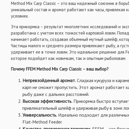
Method Mix Carp Classic – это ваш надежный союзник в борь
ВСЁ ДЛЯ ОСНАСТОК
уникальный состав и аромат работают как часы, привлекая 
условиях.
Эта прикормка – результат многолетних исследований и экс
разработана с учетом всех тонкостей карповой ловли. Попад
начинает работать, создавая объемный мутный шлейф, кото
Частицы малого и среднего размера привлекают рыбу, а гус
удерживает ее в точке ловли. Это идеальное решение для Fe
которое подойдет как новичкам, так и опытным рыболовам.
Почему FFEM Method Mix Carp Classic – ваш выбор?
Непревзойденный аромат.
Сладкая кукуруза и карам
карп не сможет пропустить. Этот аромат работает ка
рыбу даже с дальних расстояний.
Высокая эффективность.
Прикормка быстро вступает
привлекательный шлейф и удерживая рыбу в зоне ло
Универсальность.
Идеально подходит для различных 
Flat-Method Feeder.
Качество, проверенное временем.
FFEM – это бренд