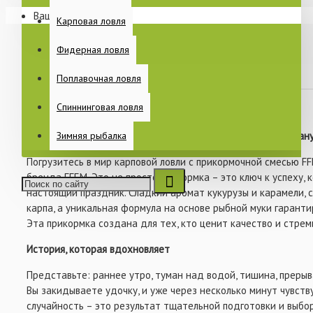
КУПИТЬ
на простые сахара, что обеспечивает существенное улуч
Ваша корзина пуста!
показателей микса, а также повышает усвояемость прико
Раскладушки
Карповая ловля
Спальные мешки
Фидерная ловля
Характеристики:
Еще
Поплавочная ловля
- Аромат: кукуруза и карамель
В закладки
В сравнение
Спиннинговая ловля
- Обладает высокой пищевой ценностью
ПИТАНИЕ
FFEM Method Mix Carp Classic: Аромат победы в каждой грану
Зимняя рыбалка
- Можно использовать в PVA и Spod-миксах
- Вес: 1 кг
Погрузитесь в мир карповой ловли с прикормочной смесью FF
бренда FFEM. Это не просто прикормка – это ключ к успеху,
настоящий праздник. Сладкий аромат кукурузы и карамели, с
КАТУШКИ
карпа, а уникальная формула на основе рыбной муки гарант
Эта прикормка создана для тех, кто ценит качество и стрем
История, которая вдохновляет
БЫТ НА РЫБАЛКЕ
Представьте: раннее утро, туман над водой, тишина, прерыв
Вы закидываете удочку, и уже через несколько минут чувств
случайность – это результат тщательной подготовки и выбо