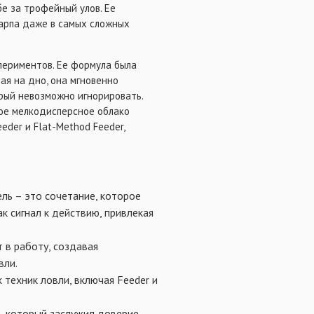
бе за трофейный улов. Ее
карпа даже в самых сложных
периментов. Ее формула была
ая на дно, она мгновенно
рый невозможно игнорировать.
тое мелкодисперсное облако
eder и Flat-Method Feeder,
ель – это сочетание, которое
к сигнал к действию, привлекая
 в работу, создавая
вли.
техник ловли, включая Feeder и
, который заслужил доверие