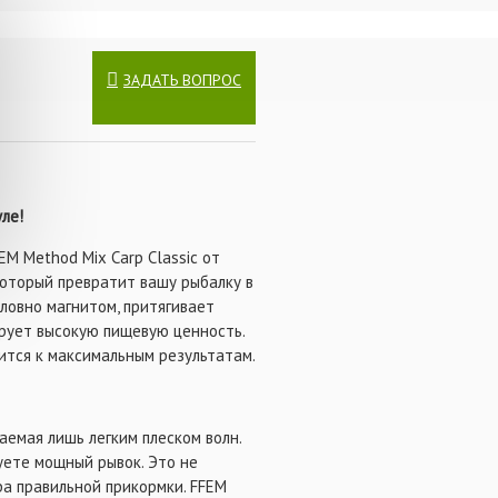
шение органолептических
рмки.
ЗАДАТЬ ВОПРОС
ле!
EM Method Mix Carp Classic от
 который превратит вашу рыбалку в
ловно магнитом, притягивает
ирует высокую пищевую ценность.
ится к максимальным результатам.
аемая лишь легким плеском волн.
уете мощный рывок. Это не
ра правильной прикормки. FFEM