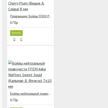
Плавающие бойлы FFEM Pop-Up Match Micro Cherry Plum (Вишня & Слива) 8 мм
670р.
Купить
Бойлы нейтральной плавучести FFEM Ajika Wafters Sweet Squid (Кальмар & Фрукты) 7x10 мм
670р.