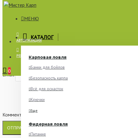
МЕНЮ
×
КАТАЛОГ
АВТОРИЗАЦИЯ
СООБЩИТЬ О НАЛИЧИИ
РЕГИСТРАЦИЯ
Карповая ловля
Имя
Банки для бойлов
0
Email
Безопасность карпа
Всё для оснасток
Крючки
Еще
Комментарий
Фидерная ловля
ОТПРАВИТЬ
Питание