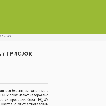
р #CJOR
.7 ГР #CJOR
ющиеся блесны, выполненные с
HQ-UV показывают невероятно
остях проводки. Серия HQ-UV
 цветов с ультрафиолетовым