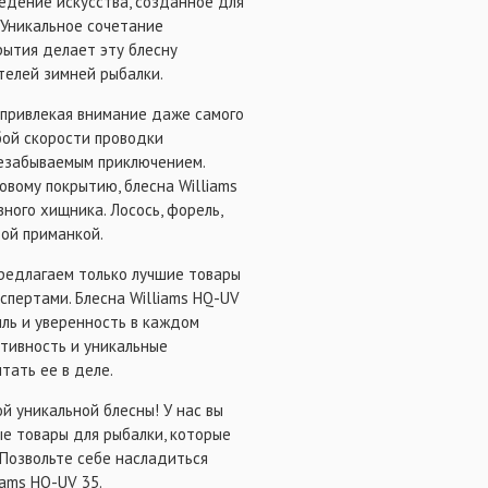
ведение искусства, созданное для
. Уникальное сочетание
рытия делает эту блесну
елей зимней рыбалки.
, привлекая внимание даже самого
бой скорости проводки
незабываемым приключением.
овому покрытию, блесна Williams
ного хищника. Лосось, форель,
той приманкой.
предлагаем только лучшие товары
спертами. Блесна Williams HQ-UV
иль и уверенность в каждом
тивность и уникальные
тать ее в деле.
й уникальной блесны! У нас вы
е товары для рыбалки, которые
 Позвольте себе насладиться
iams HQ-UV 35.