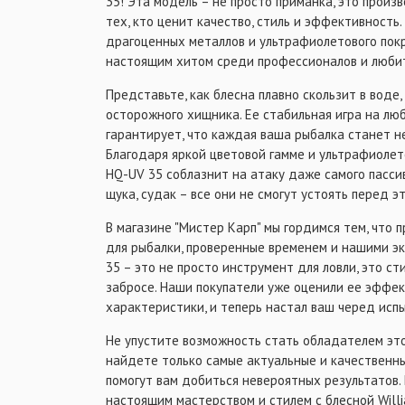
35! Эта модель – не просто приманка, это произ
тех, кто ценит качество, стиль и эффективность
драгоценных металлов и ультрафиолетового пок
настоящим хитом среди профессионалов и любит
Представьте, как блесна плавно скользит в воде
осторожного хищника. Ее стабильная игра на лю
гарантирует, что каждая ваша рыбалка станет 
Благодаря яркой цветовой гамме и ультрафиолет
HQ-UV 35 соблазнит на атаку даже самого пассив
щука, судак – все они не смогут устоять перед э
В магазине "Мистер Карп" мы гордимся тем, что 
для рыбалки, проверенные временем и нашими эк
35 – это не просто инструмент для ловли, это ст
забросе. Наши покупатели уже оценили ее эффек
характеристики, и теперь настал ваш черед испы
Не упустите возможность стать обладателем это
найдете только самые актуальные и качественны
помогут вам добиться невероятных результатов.
настоящим мастерством и стилем с блесной Will