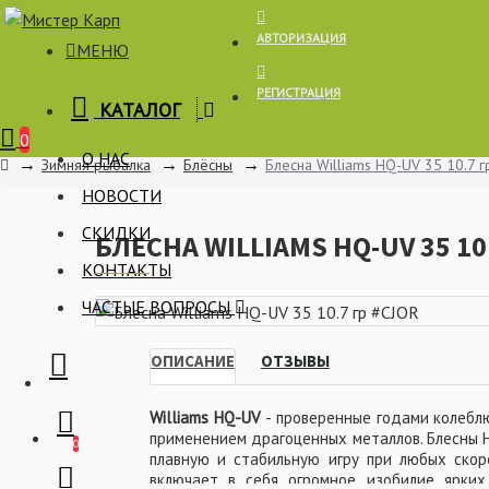
АВТОРИЗАЦИЯ
МЕНЮ
РЕГИСТРАЦИЯ
КАТАЛОГ
Корзина
0
О НАС
Зимняя рыбалка
Блёсны
Блесна Williams HQ-UV 35 10.7 г
НОВОСТИ
СКИДКИ
БЛЕСНА WILLIAMS HQ-UV 35 10
КОНТАКТЫ
ЧАСТЫЕ ВОПРОСЫ
ОПИСАНИЕ
ОТЗЫВЫ
Williams HQ-UV
- проверенные годами колебл
применением драгоценных металлов. Блесны 
0
плавную и стабильную игру при любых скор
включает в себя огромное изобилие ярких