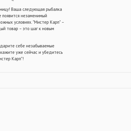
зницу! Ваша следующая рыбалка
е появится незаменимый
ожных условиях. "Мистер Карп" –
ый товар – это шаг к новым
Подарите себе незабываемые
акажите уже сейчас и убедитесь
истер Карп"!