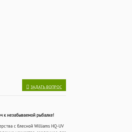
блазнит на атаку даже самого
овли крупной озерной форели,
 а крючки тройники позволят
покрытием
ЗАДАТЬ ВОПРОС
юч к незабываемой рыбалке!
ерства с блесной Williams HQ-UV