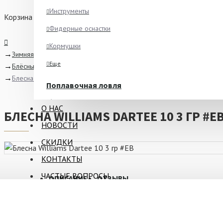
Инструменты
Корзина
Фидерные оснастки
Кормушки
Зимняя рыбалка
Еще
Блёсны
Блесна Williams Dartee 10 3 гр #EB
Поплавочная ловля
Ароматизаторы
О НАС
БЛЕСНА WILLIAMS DARTEE 10 3 ГР #E
Питание
НОВОСТИ
Ведра и сита
СКИДКИ
Крючки
КОНТАКТЫ
Еще
ЧАСТЫЕ ВОПРОСЫ
ОПИСАНИЕ
ОТЗЫВЫ
Зимняя рыбалка
Блёсны
Блесна
Williams Dartee
выпускаются уже на протяжении 75