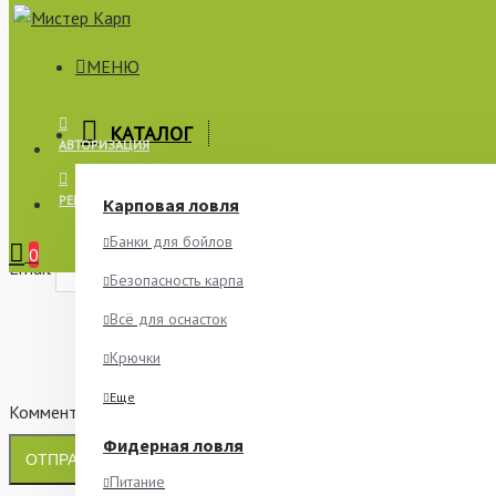
МЕНЮ
×
КАТАЛОГ
АВТОРИЗАЦИЯ
СООБЩИТЬ О НАЛИЧИИ
РЕГИСТРАЦИЯ
Карповая ловля
Имя
Банки для бойлов
0
Email
Безопасность карпа
Всё для оснасток
Крючки
Еще
Комментарий
Фидерная ловля
ОТПРАВИТЬ
Питание