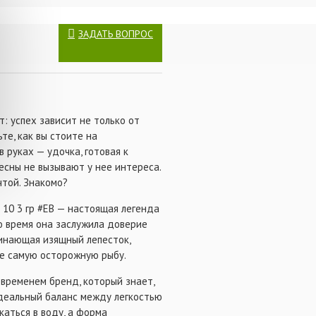
ЗАДАТЬ ВОПРОС
: успех зависит не только от
те, как вы стоите на
в руках — удочка, готовая к
лесны не вызывают у нее интереса.
чтой. Знакомо?
e 10 3 гр #EB — настоящая легенда
то время она заслужила доверие
минающая изящный лепесток,
же самую осторожную рыбу.
 временем бренд, который знает,
идеальный баланс между легкостью
каться в воду, а форма