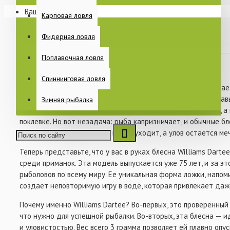
Ваша корзина пуста!
Раскладушки
Карповая ловля
Спальные мешки
Фидерная ловля
Еще
Поплавочная ловля
В закладки
В сравнение
Спиннинговая ловля
Когда речь заходит о зимней рыбалке, каждый рыболов знает
ПИТАНИЕ
мастерства, но и от правильного выбора приманки. Представь
Зимняя рыбалка
заснеженном берегу, чувствуете легкий морозный ветерок, а 
поклевке. Но вот незадача: рыба капризничает, и обычные б
Разочарование нарастает, время уходит, а улов остается ме
КАТУШКИ
Теперь представьте, что у вас в руках блесна Williams Darte
среди приманок. Эта модель выпускается уже 75 лет, и за э
рыболовов по всему миру. Ее уникальная форма ложки, напо
создает неповторимую игру в воде, которая привлекает да
БЫТ НА РЫБАЛКЕ
Почему именно Williams Dartee? Во-первых, это проверенный
что нужно для успешной рыбалки. Во-вторых, эта блесна — 
и уловистостью. Вес всего 3 грамма позволяет ей плавно опус