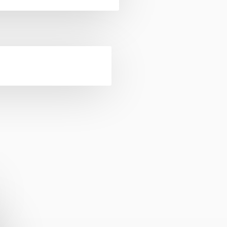
то, что она выполнена из
ычных приманок.
пись
перед тем как написать
а также зимой при ловле со
Shiriten на дальние расстояния
ро погружаться на
иманке неповторимую и
рациями во время проводки.