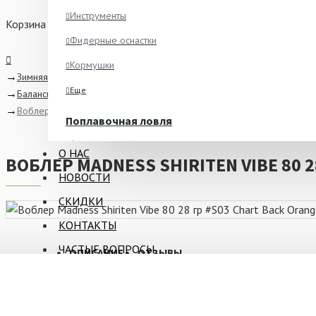
Инструменты
Корзина
Фидерные оснастки
Кормушки
Зимняя рыбалка
Еще
Балансиры, Раттлины, Вибы
Воблер Madness Shiriten Vibe 80 28 гр #S03 Chart Back Orange Berr
Поплавочная ловля
Ароматизаторы
О НАС
ВОБЛЕР MADNESS SHIRITEN VIBE 80 
Питание
НОВОСТИ
Ведра и сита
СКИДКИ
Крючки
КОНТАКТЫ
Еще
ЧАСТЫЕ ВОПРОСЫ
ОПИСАНИЕ
ОТЗЫВЫ
Зимняя рыбалка
Блёсны
Madness Shiriten Vibe 80
- это качественный раттлин от я