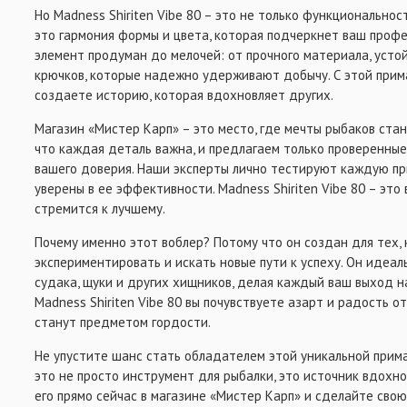
Но Madness Shiriten Vibe 80 – это не только функциональност
ВСЁ ДЛЯ ОСНАСТОК
это гармония формы и цвета, которая подчеркнет ваш профе
элемент продуман до мелочей: от прочного материала, усто
крючков, которые надежно удерживают добычу. С этой прим
создаете историю, которая вдохновляет других.
Магазин «Мистер Карп» – это место, где мечты рыбаков стан
что каждая деталь важна, и предлагаем только проверенны
вашего доверия. Наши эксперты лично тестируют каждую при
уверены в ее эффективности. Madness Shiriten Vibe 80 – это 
стремится к лучшему.
Почему именно этот воблер? Потому что он создан для тех, 
экспериментировать и искать новые пути к успеху. Он идеал
судака, щуки и других хищников, делая каждый ваш выход н
Madness Shiriten Vibe 80 вы почувствуете азарт и радость о
станут предметом гордости.
Не упустите шанс стать обладателем этой уникальной приман
это не просто инструмент для рыбалки, это источник вдохн
его прямо сейчас в магазине «Мистер Карп» и сделайте сво