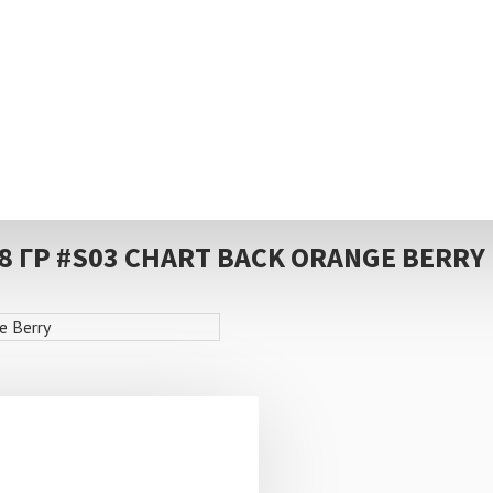
y
28 ГР #S03 CHART BACK ORANGE BERRY
понской компании Madness.