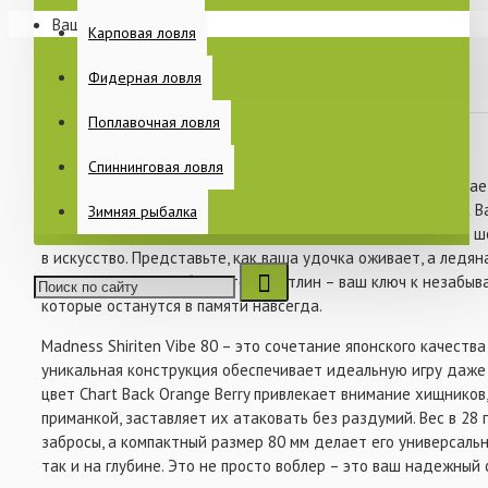
- Вес: 28 гр
Ваша корзина пуста!
Раскладушки
Карповая ловля
- Цвет: #S03
Спальные мешки
Фидерная ловля
Еще
Поплавочная ловля
В закладки
В сравнение
Спиннинговая ловля
Когда речь заходит о зимней рыбалке, каждый рыболов знае
ПИТАНИЕ
приманки. Воблер Madness Shiriten Vibe 80 28 гр #S03 Chart B
Зимняя рыбалка
бренда Madness – это не просто приманка, это настоящий 
в искусство. Представьте, как ваша удочка оживает, а ледя
полем для ваших побед. Этот раттлин – ваш ключ к незабыв
которые останутся в памяти навсегда.
КАТУШКИ
Madness Shiriten Vibe 80 – это сочетание японского качеств
уникальная конструкция обеспечивает идеальную игру даже 
цвет Chart Back Orange Berry привлекает внимание хищников
БЫТ НА РЫБАЛКЕ
приманкой, заставляет их атаковать без раздумий. Вес в 28
забросы, а компактный размер 80 мм делает его универсальн
так и на глубине. Это не просто воблер – это ваш надежный 