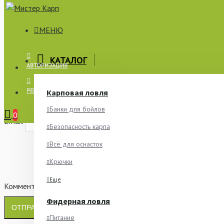
МЕНЮ
×
КАТАЛОГ
АВТОРИЗАЦИЯ
СООБЩИТЬ О НАЛИЧИИ
РЕГИСТРАЦИЯ
Карповая ловля
Имя
Банки для бойлов
0
Email
Безопасность карпа
Всё для оснасток
Крючки
Еще
Комментарий
Фидерная ловля
ОТПРАВИТЬ
Питание