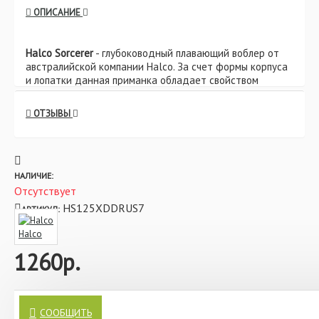
ОПИСАНИЕ
Halco Sorcerer
- глубоководный плавающий воблер от
австралийской компании Halco. За счет формы корпуса
и лопатки данная приманка обладает свойством
быстро погружаться на нужную глубину. Каждый воблер
компании Halco оснащается специальной шумовой
ОТЗЫВЫ
камерой, создающей специфичный шум, который не
оставит равнодушным даже самого осторожного и
пассивного хищника. Данный воблер обладает съемной
лопастью, благодаря которой можно облавливать
различные глубины. Стоит отметить, что благодаря
НАЛИЧИЕ:
особой форме корпуса, приманка обладает
Отсутствует
собственной, уникальной игрой с мелко-амплитудными
HS125XDDRUS7
АРТИКУЛ:
колебаниями. За счет своей уникальной формы воблер
обладает отличными полетными характеристиками. К
Halco
тому же данная модель приманки выпускается в
1260р.
огромнейшем количестве цветов, что позволяет
подбирать приманку в зависимости от различных
условий.
Воблер Halco Sorcerer 125 XDD 8m+ #RUSSIA 7: Магия
Характеристики:
глубины и непревзойденный улов
СООБЩИТЬ