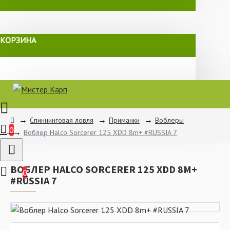
КОРЗИНА
Спиннинговая ловля
Приманки
Воблеры
0
Воблер Halco Sorcerer 125 XDD 8m+ #RUSSIA 7
ВОБЛЕР HALCO SORCERER 125 XDD 8M+
0
#RUSSIA 7