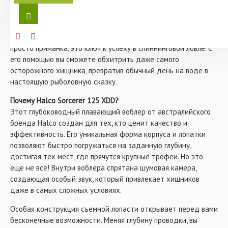
- Цвет: RUSSIA 7
- Размер: 125 мм
Представьте момент, когда ваша приманка погружается в
- Заглубление: 3 - 8 м
глубины водоема, словно маг, завораживающий своей игрой.
- Тип: минноу (minnow)
Воблер Halco Sorcerer 125 XDD 8m+ #RUSSIA 7 – это не
- Вес: 20 гр
просто приманка, это ключ к успеху в спиннинговой ловле. С
его помощью вы сможете обхитрить даже самого
осторожного хищника, превратив обычный день на воде в
настоящую рыболовную сказку.
Почему Halco Sorcerer 125 XDD?
Этот глубоководный плавающий воблер от австралийского
бренда Halco создан для тех, кто ценит качество и
эффективность. Его уникальная форма корпуса и лопатки
позволяют быстро погружаться на заданную глубину,
достигая тех мест, где прячутся крупные трофеи. Но это
еще не все! Внутри воблера спрятана шумовая камера,
создающая особый звук, который привлекает хищников
даже в самых сложных условиях.
Особая конструкция съемной лопасти открывает перед вами
бесконечные возможности. Меняя глубину проводки, вы