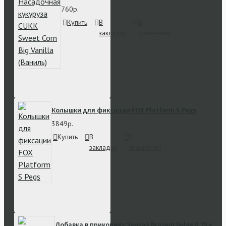
760р.
Купить
В
В
закладки
сравнение
Колышки для фиксации FOX Platform S Pegs
3849р.
Купить
В
В
закладки
сравнение
Добавка в прикормку Sensas Brasem Belge 0.25 кг