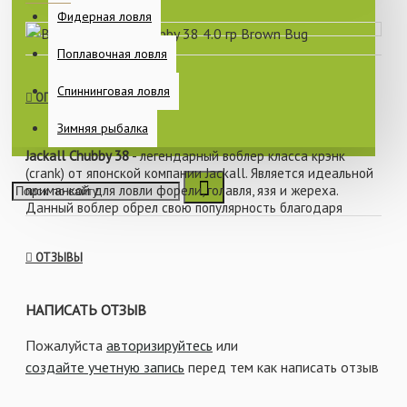
Фидерная ловля
Поплавочная ловля
Спиннинговая ловля
ОПИСАНИЕ
Зимняя рыбалка
Jackall Chubby 38
- легендарный воблер класса крэнк
(crank) от японской компании Jackall. Является идеальной
приманкой для ловли форели, голавля, язя и жереха.
Данный воблер обрел свою популярность благодаря
стабильной и высокочастотной игре. Chubby имеет
небольшое заглубление: 0,6 - 1 м, что позволяет Вам
ОТЗЫВЫ
ловить этим воблером даже на неглубоких водоемах. У
себя на родине воблер отлично зарекомендовал себя при
ловле прудовой форели, в различных погодных условиях.
НАПИСАТЬ ОТЗЫВ
За счет этого и появился широкий выбор расцветок,
позволяющий подобрать оптимальную приманку в
Пожалуйста
авторизируйтесь
или
зависимости от условий ловли.
создайте учетную запись
перед тем как написать отзыв