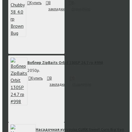
Купить
В
В
закладки
сравнение
Воблер ZipBaits Orbit 130SP 24.7 гр #998
2050р.
Купить
В
В
закладки
сравнение
Насадочная кукуруза CUKK Sweet Corn Big Vanilla 