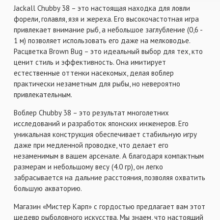
Jackall Chubby 38 – это настоящая находка для ловли
форели, голавля, язя и жереха. Его высокочастотная игра
привлекает внимание рыб, а небольшое заглубление (0,6 -
1 м) позволяет использовать его даже на мелководье.
Расцветка Brown Bug – это идеальный выбор для тех, кто
ценит стиль и эффективность. Она имитирует
естественные оттенки насекомых, делая воблер
практически незаметным для рыбы, но невероятно
привлекательным.
Воблер Chubby 38 – это результат многолетних
исследований и разработок японских инженеров. Его
уникальная конструкция обеспечивает стабильную игру
даже при медленной проводке, что делает его
незаменимым в вашем арсенале. А благодаря компактным
размерам и небольшому весу (4.0 гр), он легко
забрасывается на дальние расстояния, позволяя охватить
большую акваторию.
Магазин «Мистер Карп» с гордостью предлагает вам этот
шедевр рыболовного искусства. Мы знаем, что настоящий