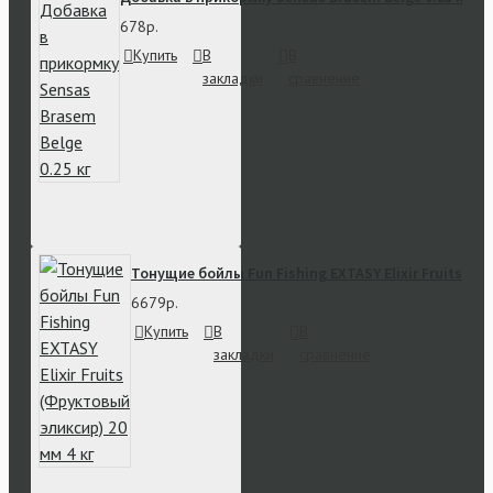
678р.
Купить
В
В
закладки
сравнение
Тонущие бойлы Fun Fishing EXTASY Elixir Fruits (Ф
6679р.
Купить
В
В
закладки
сравнение