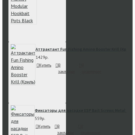
Аттрактант Fun Fishing Amino Booster Krill (Криль)
1429р.
Купить
В
В
закладки
сравнение
Фиксаторы для насадки ESP Bait Screws Metal с ре
559р.
Купить
В
В
закладки
сравнение