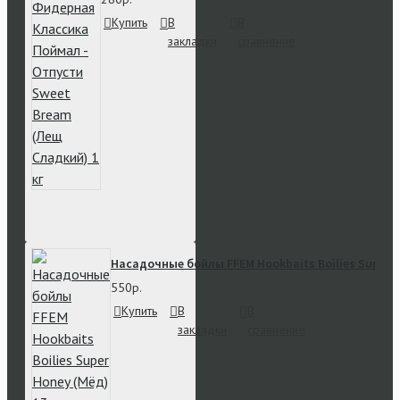
Купить
В
В
закладки
сравнение
Насадочные бойлы FFEM Hookbaits Boilies Super H
550р.
Купить
В
В
закладки
сравнение