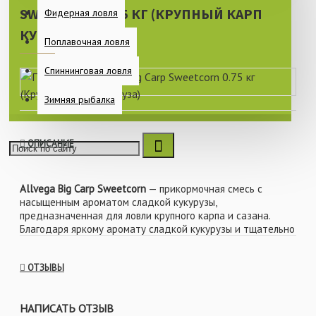
SWEETCORN 0.75 КГ (КРУПНЫЙ КАРП
Фидерная ловля
КУКУРУЗА)
Поплавочная ловля
Спиннинговая ловля
Зимняя рыбалка
ОПИСАНИЕ
Allvega Big Carp Sweetcorn
— прикормочная смесь с
насыщенным ароматом сладкой кукурузы,
предназначенная для ловли крупного карпа и сазана.
Благодаря яркому аромату сладкой кукурузы и тщательно
подобранному составу прикормка быстро привлекает
рыбу в точку ловли и поддерживает её кормовую
ОТЗЫВЫ
активность на протяжении длительного времени. Смесь
содержит крупные питательные частицы, которые
особенно привлекательны для трофейных экземпляров и
НАПИСАТЬ ОТЗЫВ
помогают снизить активность мелкой рыбы на