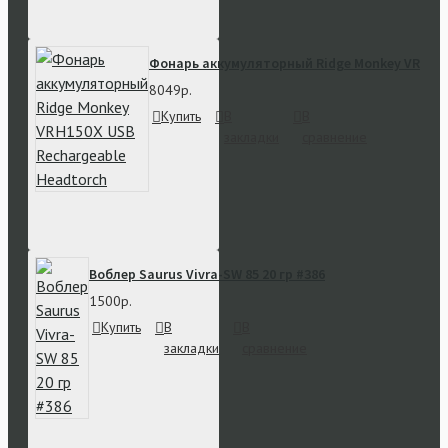
Фонарь аккумуляторный Ridge Monkey VRH150
8049р.
Купить
В
В
закладки
сравнение
Воблер Saurus Vivra-SW 85 20 гр #386
1500р.
Купить
В
В
закладки
сравнение