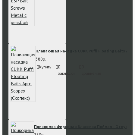
Плавающая насадка CUKK Puffi Floating Baits Apro
380р.
Купить
В
В
закладки
сравнение
Прикормка Фидерная Классика Поймал - Отпусти S
280р.