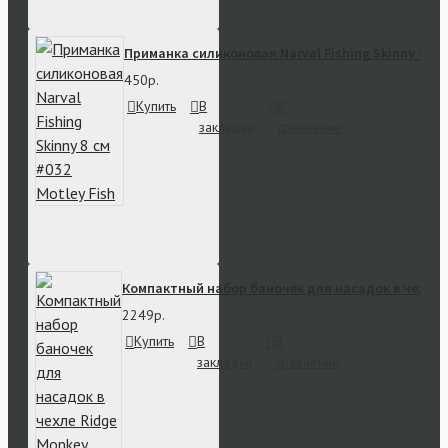
Приманка силиконовая Narval Fishing Skinny 8 см 
450р.
Купить
В
В
закладки
сравнение
Компактный набор баночек для насадок в чехле R
2249р.
Купить
В
В
закладки
сравнение