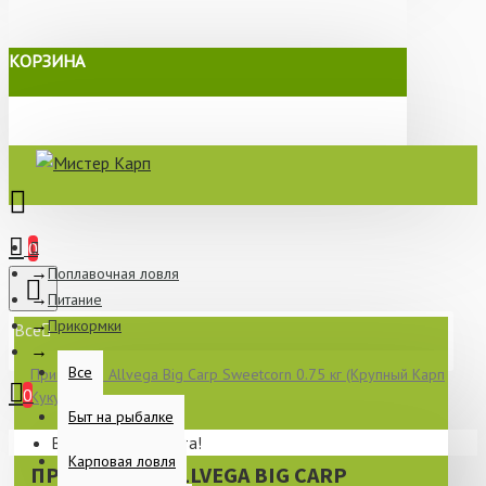
КОРЗИНА
0
Поплавочная ловля
Питание
Прикормки
Все
Все
Прикормка Allvega Big Carp Sweetcorn 0.75 кг (Крупный Карп
0
Кукуруза)
Быт на рыбалке
Ваша корзина пуста!
Карповая ловля
ПРИКОРМКА ALLVEGA BIG CARP