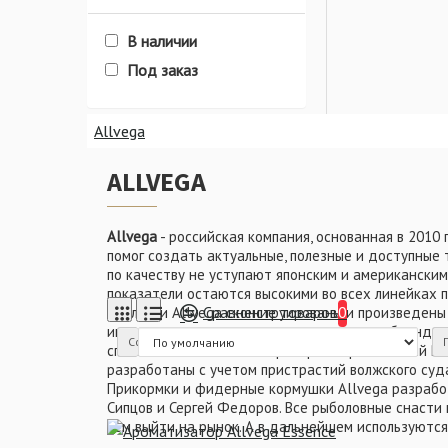
В наличии
Под заказ
Красители
Allvega
Allvega
Allvega
Allvega
Allvega
Allvega
Allvega
Allvega
Allvega
Allvega
Allvega
Allvega
ALLVEGA
Поплавочная ловля
Allvega
- российская компания, основанная в 2010
помог создать актуальные, полезные и доступные 
по качеству не уступают японским и американским
показатели остаются высокими во всех линейках 
Сравнение товаров
0
Поплавки Allvega сконструированы и произведены 
Зимняя рыбалка
Леска
им до сих пор нет аналогов среди других брендов
Сортировка:
спиннингистов России и призеров соревнований Pro
разработаны с учетом пристрастий волжского суд
Прикормки и фидерные кормушки Allvega разработ
Сипцов и Сергей Федоров. Все рыболовные снаст
Леска
чем выйти на рынок. А в дальнейшем используются