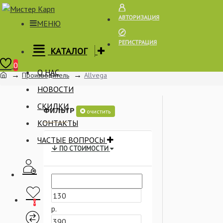
АВТОРИЗАЦИЯ
МЕНЮ
РЕГИСТРАЦИЯ
КАТАЛОГ
Корзина
0
О НАС
Производитель
Allvega
НОВОСТИ
СКИДКИ
ФИЛЬТР
очистить
КОНТАКТЫ
ЧАСТЫЕ ВОПРОСЫ
ПО СТОИМОСТИ
0
р.