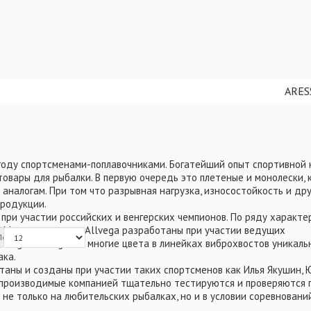
ARES
ARES
ARES
ARES
ARES
ARE
ARE
ARE
AR
AR
AR
AR
 году спортсменами-поплавочниками. Богатейший опыт спортивной
товары для рыбалки. В первую очередь это плетеные и монолески,
 аналогам. При том что разрывная нагрузка, износостойкость и др
продукции.
при участии российских и венгерских чемпионов. По ряду характе
. Мягкие приманки Allvega разработаны при участии ведущих
Показать:
 Anglers League. А многие цвета в линейках виброхвостов уникаль
ака.
аны и созданы при участии таких спортсменов как Илья Якушин, 
и производимые компанией тщательно тестируются и проверяются
 не только на любительских рыбалках, но и в условии соревнований