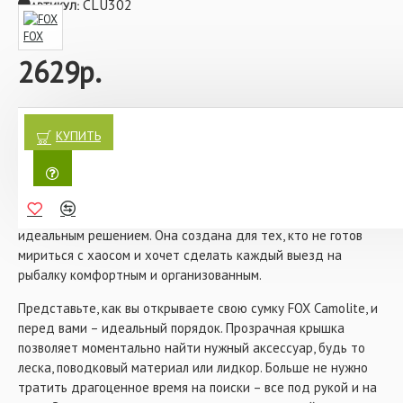
Полностью обработанный полиэстеровый
CLU302
АРТИКУЛ:
материал 5000Д
Изготовлена из уникального стильного
FOX
камуфляжного материала FOX
2629р.
Габариты: Д 16.5см х Ш 13см х В 9.5см
Сумка для аксессуаров FOX Camolite Accessory Bags Medium
с прозрачной крышкой – это не просто аксессуар, а
КУПИТЬ
настоящий шедевр для рыболовов, которые ценят удобство,
стиль и функциональность. Если вы устали от беспорядка в
своих рыболовных принадлежностях, когда лески путаются,
а мелкие детали теряются, эта сумка станет вашим
идеальным решением. Она создана для тех, кто не готов
мириться с хаосом и хочет сделать каждый выезд на
рыбалку комфортным и организованным.
Представьте, как вы открываете свою сумку FOX Camolite, и
перед вами – идеальный порядок. Прозрачная крышка
позволяет моментально найти нужный аксессуар, будь то
леска, поводковый материал или лидкор. Больше не нужно
тратить драгоценное время на поиски – все под рукой и на