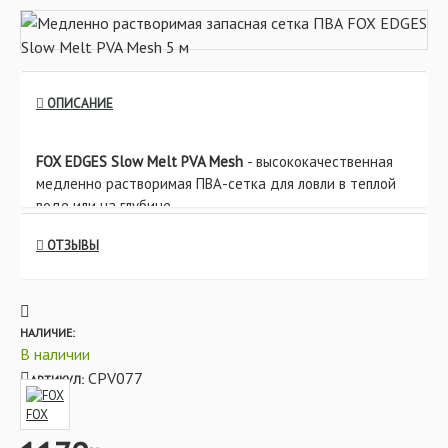
ОПИСАНИЕ
FOX EDGES Slow Melt PVA Mesh
- высококачественная
медленно растворимая ПВА-сетка для ловли в теплой
воде или на глубине.
ОТЗЫВЫ
Характеристики:
- В наличии имеются сетки трех диаметров: 14 мм, 25
мм и 35 мм.
- Размотка сетки 5 м.
НАЛИЧИЕ:
- Запасные сетки выпускаются в двух размотках: 5 м и
В наличии
20 м.
CPV077
АРТИКУЛ:
FOX