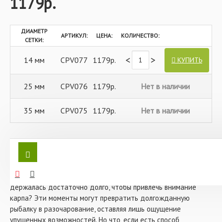
1179р.
ДИАМЕТР
АРТИКУЛ:
ЦЕНА:
КОЛИЧЕСТВО:
СЕТКИ:
<
>
14 мм
CPV077
1179р.
КУПИТЬ
25 мм
CPV076
1179р.
Нет в наличии
35 мм
CPV075
1179р.
Нет в наличии
Вы когда-нибудь сталкивались с ситуацией, когда ваш
тщательно подготовленный прикормочный шар рассыпался
раньше времени, не успев дойти до дна? Или, может быть,
вам приходилось сожалеть о том, что приманка не
держалась достаточно долго, чтобы привлечь внимание
карпа? Эти моменты могут превратить долгожданную
рыбалку в разочарование, оставляя лишь ощущение
упущенных возможностей. Но что, если есть способ