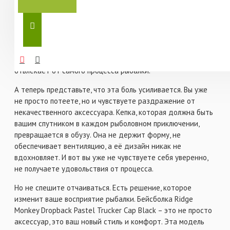
наслаждаешься тишиной и ожиданием поклёвки. Но
представьте, как часто комфорт и стиль отходят на
второй план, когда вы часами сидите у воды под палящим
солнцем. Обычная кепка не спасает, голова потеет, а
внешний вид оставляет желать лучшего. Знакомо? Это не
просто неудобство – это настоящая боль, которая
отвлекает от самого процесса рыбалки.
А теперь представьте, что эта боль усиливается. Вы уже
не просто потеете, но и чувствуете раздражение от
некачественного аксессуара. Кепка, которая должна быть
вашим спутником в каждом рыболовном приключении,
превращается в обузу. Она не держит форму, не
обеспечивает вентиляцию, а её дизайн никак не
вдохновляет. И вот вы уже не чувствуете себя уверенно,
не получаете удовольствия от процесса.
Но не спешите отчаиваться. Есть решение, которое
изменит ваше восприятие рыбалки. Бейсболка Ridge
Monkey Dropback Pastel Trucker Cap Black – это не просто
аксессуар, это ваш новый стиль и комфорт. Эта модель