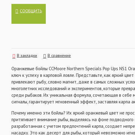
имеют яркий фруктово-цитрусовый вкус, который н
комбинировании с тонущим бойлом, так и при испол
СООБЩИТЬ
при ловле карпа.
Цвет: оранжевый.
Диаметр: 12 мм, 14 мм, 18 мм, 13 & 14 мм (верси
Количество бойлов в каждой баночке:
12 мм - 45 шт,
14 мм - 35 шт.
В закладки
В сравнение
18 мм - 25 шт.
13 & 14 мм - 35 шт.
Оранжевые бойлы CCMoore Northern Specials Pop Ups NS1 Ora
Рекомендации:
ключ к успеху в карповой ловле. Представьте, как яркий цв
привлекают рыбу, словно магнит, даже в самых сложных усло
Для повышения уровня аттрактивности этих поп-апов в 
многолетних исследований и экспериментов, которые превр
рекомендует покрыть их небольшим количеством соответ
среди рыбаков. Их уникальная формула, сочетающая в себе
Specials NS1 Booster Liquid и позволить ему впитаться. П
раз, вы получите плавучую приманку воистину непревзой
сигналы, гарантирует мгновенный эффект, заставляя карпа а
Почему именно эти бойлы? Их яркий оранжевый цвет не прос
притягивает внимание рыбы, выделяясь на фоне подводного 
разработанная с учетом предпочтений карпа, создает непр
насадку. Это как десерт для рыбы, который невозможно игн