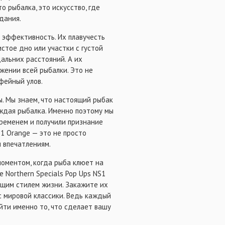
о рыбалка, это искусство, где
дания.
и эффективность. Их плавучесть
истое дно или участки с густой
дальних расстояний. А их
жении всей рыбалки. Это не
фейный улов.
ы. Мы знаем, что настоящий рыбак
аждая рыбалка. Именно поэтому мы
ременем и получили признание
S1 Orange — это не просто
 впечатлениям.
моментом, когда рыба клюет на
 Northern Specials Pop Ups NS1
ящим стилем жизни. Закажите их
с мировой классики. Ведь каждый
йти именно то, что сделает вашу