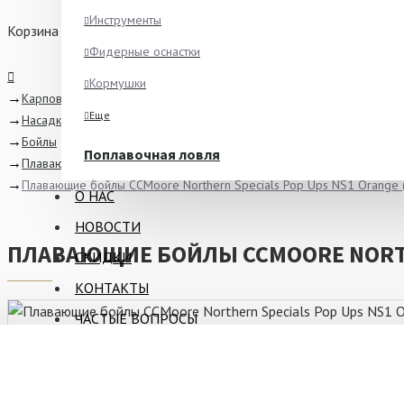
Инструменты
Корзина
Фидерные оснастки
Кормушки
Карповая ловля
Еще
Насадки и прикормки
Бойлы
Поплавочная ловля
Плавающие
Ароматизаторы
Плавающие бойлы CCMoore Northern Specials Pop Ups NS1 Orange
О НАС
Питание
НОВОСТИ
Ведра и сита
ПЛАВАЮЩИЕ БОЙЛЫ CCMOORE NORTH
СКИДКИ
Крючки
КОНТАКТЫ
Еще
ЧАСТЫЕ ВОПРОСЫ
Зимняя рыбалка
Блёсны