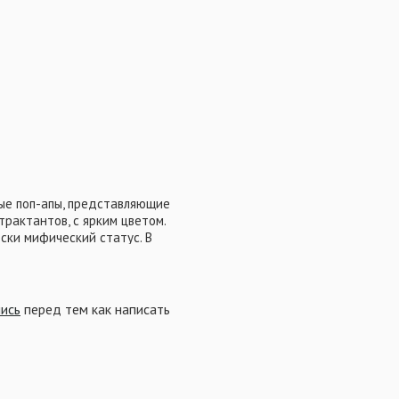
ые поп-апы, представляющие
рактантов, с ярким цветом.
ски мифический статус. В
ключевые вкусы и комбинации
телей, которые
ельного периода времени. При
кт, который стимулировал
пись
перед тем как написать
х.
 имеющие яркий фруктово-