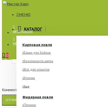
МЕНЮ
×
КАТАЛОГ
АВТОРИЗАЦИЯ
СООБЩИТЬ О НАЛИЧИИ
РЕГИСТРАЦИЯ
Карповая ловля
Имя
Банки для бойлов
0
Email
Безопасность карпа
Всё для оснасток
Крючки
Еще
Комментарий
Фидерная ловля
ОТПРАВИТЬ
Питание