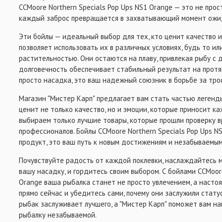
CCMoore Northern Specials Pop Ups NS1 Orange — это не прост
каждый заброс превращается в захватывающий момент ожи
Эти бойлы — идеальный выбор для тех, кто ценит качество 
позволяет использовать их в различных условиях, будь то ил
растительностью. Они остаются на плаву, привлекая рыбу с 
долговечность обеспечивает стабильный результат на протя
просто насадка, это ваш надежный союзник в борьбе за тро
Магазин "Мистер Карп" предлагает вам стать частью легенд
ценит не только качество, но и эмоции, которые приносит к
выбираем только лучшие товары, которые прошли проверку в
профессионалов. Бойлы CCMoore Northern Specials Pop Ups N
продукт, это ваш путь к новым достижениям и незабываемым
Почувствуйте радость от каждой поклевки, наслаждайтесь 
вашу насадку, и гордитесь своим выбором. С бойлами CCMoore
Orange ваша рыбалка станет не просто увлечением, а насто
прямо сейчас и убедитесь сами, почему они заслужили стату
рыбак заслуживает лучшего, а "Мистер Карп" поможет вам на
рыбалку незабываемой.