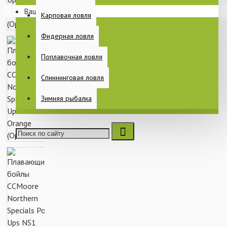
Ваша корзина пуста!
Раскладушки
Карповая ловля
Спальные мешки
Фидерная ловля
Еще
Поплавочная ловля
Спиннинговая ловля
ПИТАНИЕ
Зимняя рыбалка
КАТУШКИ
БЫТ НА РЫБАЛКЕ