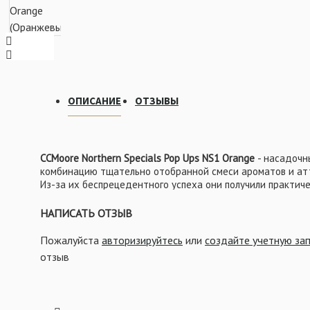
ВСЁ ДЛЯ ОСНАСТОК
ОПИСАНИЕ
ОТЗЫВЫ
CCMoore Northern Specials Pop Ups NS1 Orange
- насадочн
комбинацию тщательно отобранной смеси ароматов и атт
Из-за их беспрецедентного успеха они получили практиче
производстве этих насадочных бойлов были объединены 
аттрактантов, снабженные высоким уровнем ярких краси
НАПИСАТЬ ОТЗЫВ
распространяют мощные пищевые сигналы в течении длит
тестировании эта комбинация доказала мгновенный эффе
Пожалуйста
авторизируйтесь
или
создайте учетную за
рыбу кормиться даже при самых неблагоприятных условия
отзыв
Northern Specials NS1 Orange
- бойлы оранжевого цвета,