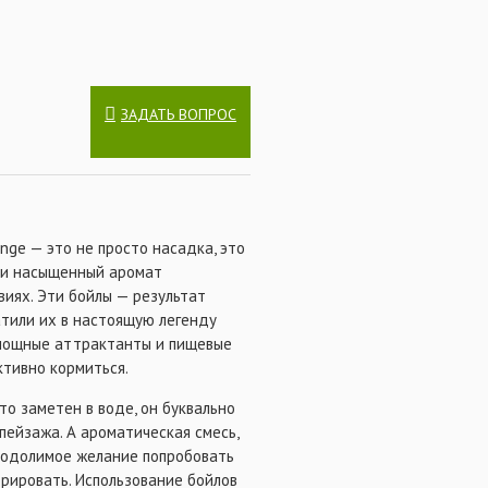
еобычайно эффективен как при
ьзовании его самостоятельно,
я повышенной плавучести).
ЗАДАТЬ ВОПРОС
nge — это не просто насадка, это
ет и насыщенный аромат
виях. Эти бойлы — результат
дальнейшем, производитель
атили их в настоящую легенду
ствующего CCMoore Northern
 мощные аттрактанты и пищевые
овторив этот процесс несколько
денной аттрактивности.
ктивно кормиться.
то заметен в воде, он буквально
пейзажа. А ароматическая смесь,
еодолимое желание попробовать
орировать. Использование бойлов