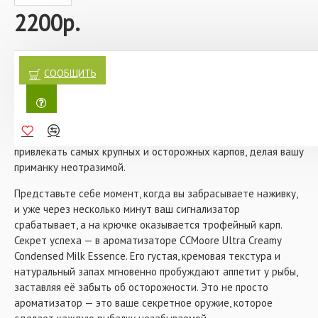
ароматизатор очень эффективен как добавка к метод-
2200р.
миксам или донным прикормкам.
Характеристики:
Рекомендуемая пропорция: до 10 мл / 1 кг.
Объём: 100 мл.
Почувствуйте, как ваша рыбалка превращается в настоящее
искусство с ароматизатором CCMoore Ultra Creamy
СООБЩИТЬ
Рекомендации:
Особенно хорошо с Ultra Creamy
Condensed Milk Essence! Этот уникальный продукт — не
Condensed Milk Essence сочетаются: молочные белки,
просто добавка, а ключ к успеху, который откроет перед
молочные порошки, Roasted Peanut Meal, Tiger Nut Flour,
Meggablends и Vanilla Extract Meal + Geranium Oil,
вами новые горизонты в карповой ловле. Его насыщенный
Ultrasweet, Talin и др.
аромат сгущённого молока словно создан природой, чтобы
привлекать самых крупных и осторожных карпов, делая вашу
приманку неотразимой.
Представьте себе момент, когда вы забрасываете наживку,
и уже через несколько минут ваш сигнализатор
срабатывает, а на крючке оказывается трофейный карп.
Секрет успеха — в ароматизаторе CCMoore Ultra Creamy
Condensed Milk Essence. Его густая, кремовая текстура и
натуральный запах мгновенно пробуждают аппетит у рыбы,
заставляя её забыть об осторожности. Это не просто
ароматизатор — это ваше секретное оружие, которое