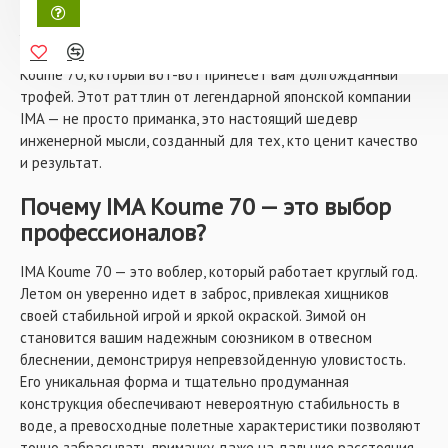
Представьте, как вы стоите на берегу тихого озера или на
льду замерзшего водоема, чувствуя легкий холодный
ветерок. В руках — удилище, а на крючке — воблер IMA
Koume 70, который вот-вот принесет вам долгожданный
трофей. Этот раттлин от легендарной японской компании
IMA — не просто приманка, это настоящий шедевр
инженерной мысли, созданный для тех, кто ценит качество
и результат.
Почему IMA Koume 70 — это выбор
профессионалов?
IMA Koume 70 — это воблер, который работает круглый год.
Летом он уверенно идет в заброс, привлекая хищников
своей стабильной игрой и яркой окраской. Зимой он
становится вашим надежным союзником в отвесном
блеснении, демонстрируя непревзойденную уловистость.
Его уникальная форма и тщательно продуманная
конструкция обеспечивают невероятную стабильность в
воде, а превосходные полетные характеристики позволяют
точно забрасывать приманку даже на дальние расстояния.