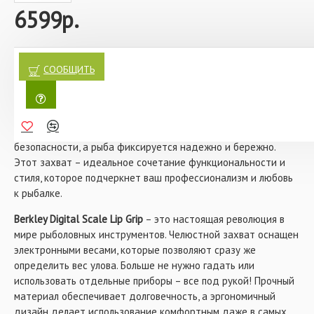
6599р.
Почувствуйте себя настоящим мастером рыбалки с
захватом для рыбы Berkley Digital Scale Lip Grip с
СООБЩИТЬ
электронными весами
! Это не просто аксессуар, а ваш
надежный помощник в поимке трофейных хищников.
Представьте момент, когда вы вытаскиваете из воды
крупного сома, щуку или судака. Ваши руки остаются в
безопасности, а рыба фиксируется надежно и бережно.
Этот захват – идеальное сочетание функциональности и
стиля, которое подчеркнет ваш профессионализм и любовь
к рыбалке.
Berkley Digital Scale Lip Grip
– это настоящая революция в
мире рыболовных инструментов. Челюстной захват оснащен
электронными весами, которые позволяют сразу же
определить вес улова. Больше не нужно гадать или
использовать отдельные приборы – все под рукой! Прочный
материал обеспечивает долговечность, а эргономичный
дизайн делает использование комфортным даже в самых