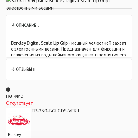
ОПИСАНИЕ
Berkley Digital Scale Lip Grip
- мощный челюстной захват
с электронными весами. Предназначен для фиксации и
извлечения из воды пойманого хищника, и поднятия его
в лодку. Необходимый инструмент при ловле
трофейных экземпляров, который не позволит Вам
ОТЗЫВЫ
травмировать руки. Комплектуется электронными
весами для взвешивания пойманной рыбы.
НАЛИЧИЕ:
Отсутствует
BER-230-BGLGDS-VER1
АРТИКУЛ:
Berkley