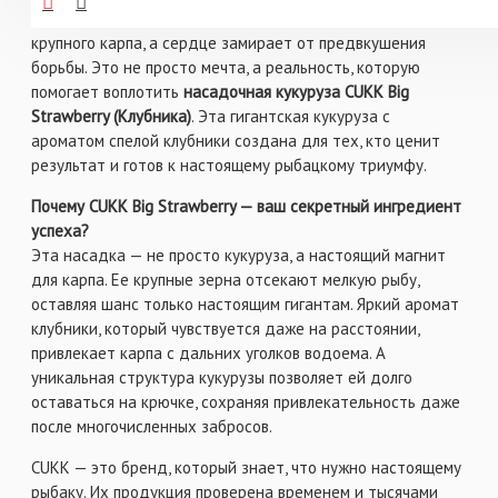
Представьте, как ваша удочка резко сгибается под весом
крупного карпа, а сердце замирает от предвкушения
борьбы. Это не просто мечта, а реальность, которую
помогает воплотить
насадочная кукуруза CUKK Big
Strawberry (Клубника)
. Эта гигантская кукуруза с
ароматом спелой клубники создана для тех, кто ценит
результат и готов к настоящему рыбацкому триумфу.
Почему CUKK Big Strawberry — ваш секретный ингредиент
успеха?
Эта насадка — не просто кукуруза, а настоящий магнит
для карпа. Ее крупные зерна отсекают мелкую рыбу,
оставляя шанс только настоящим гигантам. Яркий аромат
клубники, который чувствуется даже на расстоянии,
привлекает карпа с дальних уголков водоема. А
уникальная структура кукурузы позволяет ей долго
оставаться на крючке, сохраняя привлекательность даже
после многочисленных забросов.
CUKK — это бренд, который знает, что нужно настоящему
рыбаку. Их продукция проверена временем и тысячами