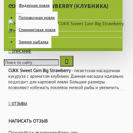
CORN BIG STRAWBERRY (КЛУБНИКА)
Фидерная ловля
Поплавочная ловля
Спиннинговая ловля
Зимняя рыбалка
ОПИСАНИЕ
CUKK Sweet Corn Big Strawberry
- гигантская насадочная
кукуруза с ароматом клубники. Данная насадка идеально
подходит для карповой ловли. Большие размеры
позволяют избежать поклёвок мелкой рыбы и увеличить
шанс на поклёвку крупного карпа. Кукуруза CUKK
заслужила свою популярность среди рыбаков благодаря
ОТЗЫВЫ
неповторимой структурой, большому сроку годности,
яркому и насыщенному аромату.
НАПИСАТЬ ОТЗЫВ
CUKK - легендарный бренд, специализирующийся на
Пожалуйста
авторизируйтесь
или