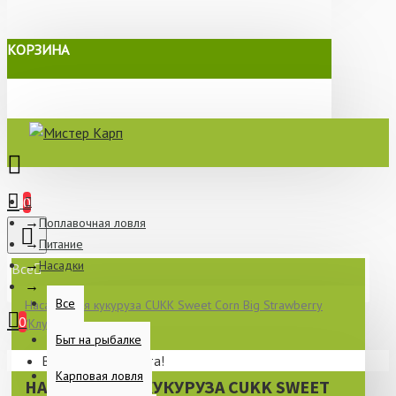
КОРЗИНА
0
Поплавочная ловля
Питание
Насадки
Все
Все
Насадочная кукуруза CUKK Sweet Corn Big Strawberry
0
(Клубника)
Быт на рыбалке
Ваша корзина пуста!
Карповая ловля
НАСАДОЧНАЯ КУКУРУЗА CUKK SWEET