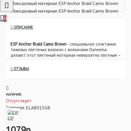
0
ОПИСАНИЕ
ESP Anchor Braid Camo Brown
- специальное сочетание
тяжелых плетеных волокон с волокнами Dyneema
делают этот плетеный материал невероятно плотным –
это самый тяжелый материал за всю нашу историю!
При этом материал Anchor Braid сохраняет
ОТЗЫВЫ
поразительную мягкость и отличную прочность узлов.
Мягкость плетеного материала Anchor Braid
гарантирует, что он максимально точно повторяет
контуры подстилающей поверхности, а вес
переплетенных вместе волокон позволяет материалу
НАЛИЧИЕ:
мгновенно тонуть на дно без добавления мягкого
Отсутствует
вольфрама.
ELAB015GB
АРТИКУЛ:
Гладкая, плотно переплетенная структура материала
ESP
существенно облегчает изготовление поводков (при
1079р.
протягивании материала сквозь ушко крючка), а круглый