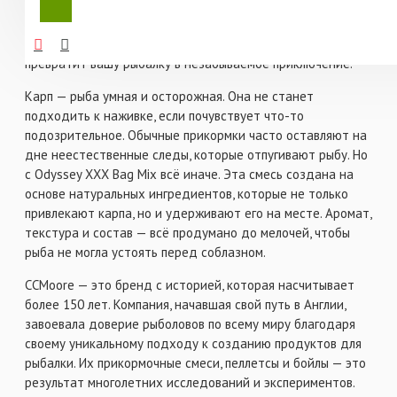
успешной рыбалке. Прикормочная смесь CCMoore Odyssey
Высокоаттрактивная сыпучая смесь для
XXX Bag Mix (Одиссей) 1 кг — это не просто прикормка,
круглогодичного использования.
это настоящий арсенал для карпятника, который
В составе содержится 25% молотых бойлов
превратит вашу рыбалку в незабываемое приключение.
Odyssey XXX.
Не растворяет ПВА.
Карп — рыба умная и осторожная. Она не станет
Вес: 1 кг.
подходить к наживке, если почувствует что-то
подозрительное. Обычные прикормки часто оставляют на
Рекомендации:
Продукт должен храниться в сухом,
дне неестественные следы, которые отпугивают рыбу. Но
прохладном месте, вдали от прямых солнечных лучей.
с Odyssey XXX Bag Mix всё иначе. Эта смесь создана на
основе натуральных ингредиентов, которые не только
привлекают карпа, но и удерживают его на месте. Аромат,
текстура и состав — всё продумано до мелочей, чтобы
рыба не могла устоять перед соблазном.
CCMoore — это бренд с историей, которая насчитывает
более 150 лет. Компания, начавшая свой путь в Англии,
завоевала доверие рыболовов по всему миру благодаря
своему уникальному подходу к созданию продуктов для
рыбалки. Их прикормочные смеси, пеллетсы и бойлы — это
результат многолетних исследований и экспериментов.