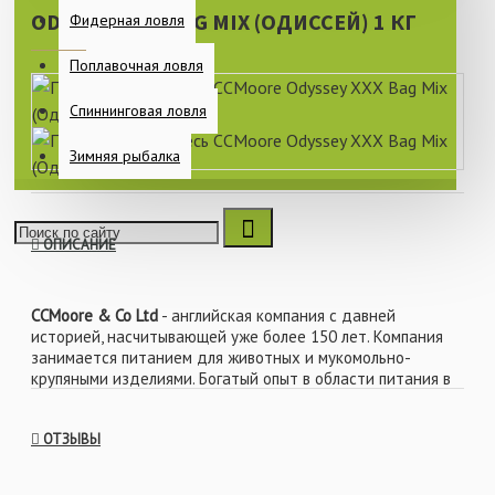
ODYSSEY XXX BAG MIX (ОДИССЕЙ) 1 КГ
Фидерная ловля
Поплавочная ловля
Спиннинговая ловля
Зимняя рыбалка
ОПИСАНИЕ
CCMoore & Co Ltd
- английская компания с давней
историей, насчитывающей уже более 150 лет. Компания
занимается питанием для животных и мукомольно-
крупяными изделиями. Богатый опыт в области питания в
животноводческой сфере и страсть к рыбалке
подтолкнул компанию к развитию направления питания
ОТЗЫВЫ
для донных рыб. Компания особенно славится своим
пеллетсом и ликвидами, но также производит очень
качественные и уловистые бойлы.