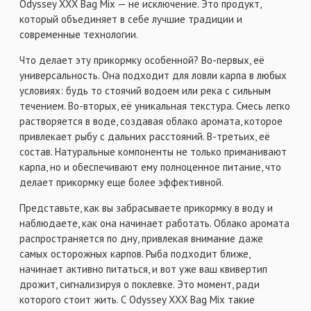
Odyssey XXX Bag Mix — не исключение. Это продукт,
который объединяет в себе лучшие традиции и
современные технологии.
Что делает эту прикормку особенной? Во-первых, её
универсальность. Она подходит для ловли карпа в любых
условиях: будь то стоячий водоем или река с сильным
течением. Во-вторых, её уникальная текстура. Смесь легко
растворяется в воде, создавая облако аромата, которое
привлекает рыбу с дальних расстояний. В-третьих, её
состав. Натуральные компоненты не только приманивают
карпа, но и обеспечивают ему полноценное питание, что
делает прикормку еще более эффективной.
Представьте, как вы забрасываете прикормку в воду и
наблюдаете, как она начинает работать. Облако аромата
распространяется по дну, привлекая внимание даже
самых осторожных карпов. Рыба подходит ближе,
начинает активно питаться, и вот уже ваш квивертип
дрожит, сигнализируя о поклевке. Это момент, ради
которого стоит жить. С Odyssey XXX Bag Mix такие