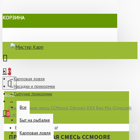
КОРЗИНА
0
Карповая ловля
Насадки и прикормки
Сыпучие прикормки
Все
Все
Прикормочная смесь CCMoore Odyssey XXX Bag Mix (Одиссей)
0
1 кг
Быт на рыбалке
Ваша корзина пуста!
Карповая ловля
ПРИКОРМОЧНАЯ СМЕСЬ CCMOORE