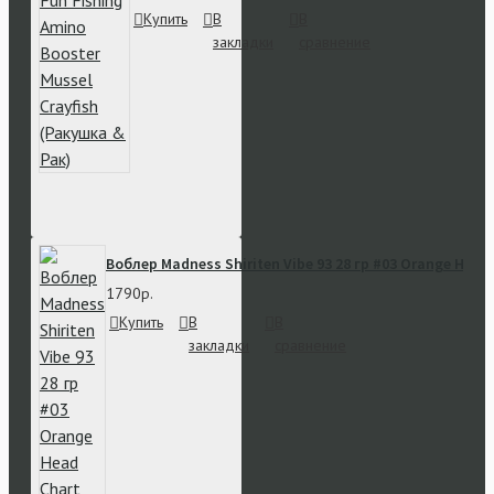
Купить
В
В
закладки
сравнение
Воблер Madness Shiriten Vibe 93 28 гр #03 Orange Head
1790р.
Купить
В
В
закладки
сравнение