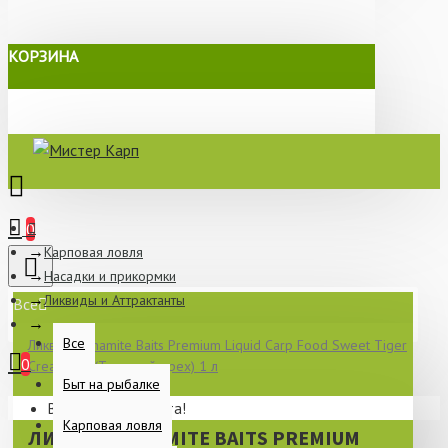
КОРЗИНА
0
Карповая ловля
Насадки и прикормки
Ликвиды и Аттрактанты
Все
Все
Ликвид Dynamite Baits Premium Liquid Carp Food Sweet Tiger
0
Cream Pie (Тигровый орех) 1 л
Быт на рыбалке
Ваша корзина пуста!
Карповая ловля
ЛИКВИД DYNAMITE BAITS PREMIUM