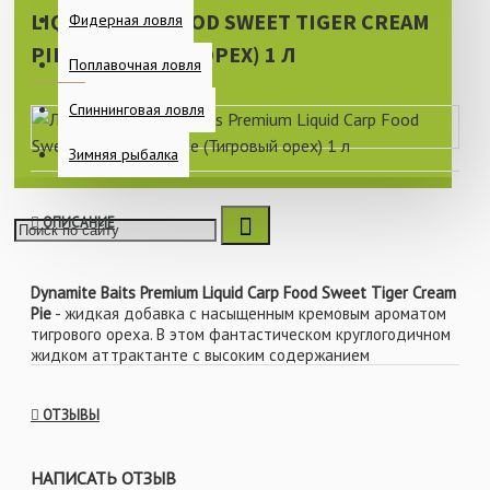
LIQUID CARP FOOD SWEET TIGER CREAM
Фидерная ловля
PIE (ТИГРОВЫЙ ОРЕХ) 1 Л
Поплавочная ловля
Спиннинговая ловля
Зимняя рыбалка
ОПИСАНИЕ
Dynamite Baits Premium Liquid Carp Food Sweet Tiger Cream
Pie
- жидкая добавка с насыщенным кремовым ароматом
тигрового ореха. В этом фантастическом круглогодичном
жидком аттрактанте с высоким содержанием
аминокислот и натуральных пищевых ингредиентов
содержится 30% протеина, что делает насадку более
ОТЗЫВЫ
привлекательной. Также данный ликвид обогащен такими
компонентами как: кормовые стимуляторы, аминокислоты,
вкусовые добавки и аттрактанты, которые медленно
НАПИСАТЬ ОТЗЫВ
оставляют яркий ароматический шлейф в толще воды.