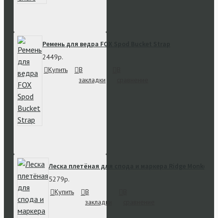
Ремень для ведра FOX Spod Bucket Strap
2449р.
Купить
В
В
закладки
сравнение
Леска плетёная для спода и маркера Ridge Monkey Tr
5279р.
Купить
В
В
закладки
сравнение