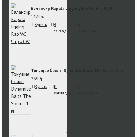
Балансир Rapala Jigging Rap W5 9 гр #CW
1170р.
Купить
В
В
закладки
сравнение
Тонущие бойлы Dynamite Baits The Source 1 кг
2699р.
Купить
В
В
закладки
сравнение