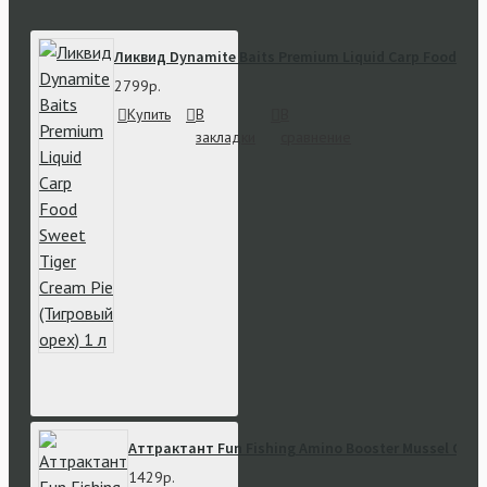
Ликвид Dynamite Baits Premium Liquid Carp Food Swee
2799р.
Купить
В
В
закладки
сравнение
Аттрактант Fun Fishing Amino Booster Mussel Crayf
1429р.