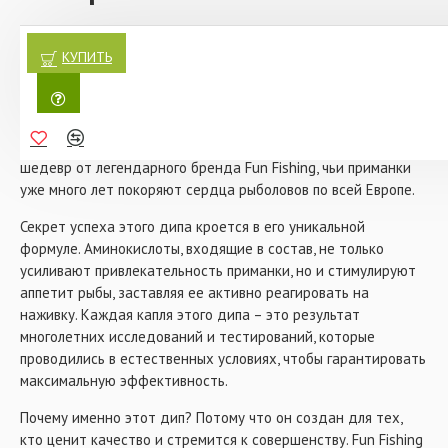
например, Robin Red, NHDC, рыбный гидролизат,
экстракт криля, лососевую муку, норвежскую рыбную
Дип Fun Fishing Ecstasy Amino Booster Mussel & Peach
муку и др.
(Ракушка & Персик) – это не просто приманка, это ключ к
КУПИТЬ
настоящему рыбацкому успеху. Представьте, как аромат
Густая консистенция дипов этой линейки великолепно
свежего персика смешивается с насыщенным запахом
подходит для пропитки бойлов. После замачивания
ракушки, создавая неповторимый букет, который сводит с
бойлы будут постепенно излучать привлекательный
ума даже самых осторожных карпов. Этот дип – настоящий
запах бустера, который сводит карпов с ума. Эти дипы
разработаны для повышения привлекательности
шедевр от легендарного бренда Fun Fishing, чьи приманки
бойлов, насадок и сыпучей прикормки, особенно в
уже много лет покоряют сердца рыболовов по всей Европе.
комбинации с бойлами серии Ecstasy.
Характеристики:
Секрет успеха этого дипа кроется в его уникальной
Fun Fishing Ecstasy Amino Booster Mussel &
формуле. Аминокислоты, входящие в состав, не только
Peach
- ароматизатор на основе экстрактов
усиливают привлекательность приманки, но и стимулируют
сладкого персика и мидий.
аппетит рыбы, заставляя ее активно реагировать на
Это сочетание создает изумительный аромат,
наживку. Каждая капля этого дипа – это результат
который не оставит карпа равнодушным.
многолетних исследований и тестирований, которые
Объём: 175 мл.
проводились в естественных условиях, чтобы гарантировать
максимальную эффективность.
Почему именно этот дип? Потому что он создан для тех,
кто ценит качество и стремится к совершенству. Fun Fishing