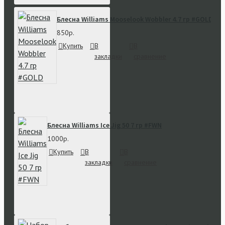
Блесна Williams Mooselook Wobbler 4.7 гр #GOLD
850р.
Купить
В
В
закладки
сравнение
Блесна Williams Ice Jig 50 7 гр #FWN
1000р.
Купить
В
В
закладки
сравнение