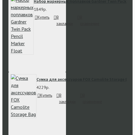
Набор маркерных поплавков Gardner Twin Pack Penci
1849р.
Купить
В
В
закладки
сравнение
Сумка для аксессуаров FOX Camolite Storage Bag
4229р.
Купить
В
В
закладки
сравнение