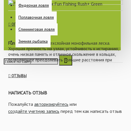
Фидерная ловля
Поплавочная ловля
ОПИСАНИЕ
Спиннинговая ловля
Зимняя рыбалка
Fun Fishing Rush+
- трехслойная монофильная леска.
Хорошая прочность на узлах, устойчивость к истиранию,
очень низкая память и отличное скольжение в кольцах,
позволяющее преодолевать большие расстояния при
броске. После экструзии леска серии Rush+ покрывается
специальным покрытием, улучшающим ее скольжение.
ОТЗЫВЫ
Характеристики:
НАПИСАТЬ ОТЗЫВ
- Цвет: зеленый.
Пожалуйста
авторизируйтесь
или
- Размотка: 1000 м.
создайте учетную запись
перед тем как написать отзыв
- Диаметр: 0.29 мм, 0.32 мм, 0.35 мм, 0.40 мм.
- Разрывная нагрузка: