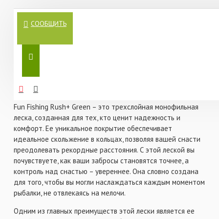
Леска монофильная Fun Fishing Rush+ Green – это не
СООБЩИТЬ
просто аксессуар для рыбалки, а настоящий ключ к успеху
на воде. Представьте, как вы держите в руках снасть,
которая станет вашим надежным союзником в борьбе с
трофейным карпом. Эта леска – результат многолетних
разработок и тестирований, воплощение инноваций и
качества, которые вы можете ощутить уже с первого
заброса.
Fun Fishing Rush+ Green – это трехслойная монофильная
леска, созданная для тех, кто ценит надежность и
комфорт. Ее уникальное покрытие обеспечивает
идеальное скольжение в кольцах, позволяя вашей снасти
преодолевать рекордные расстояния. С этой леской вы
почувствуете, как ваши забросы становятся точнее, а
контроль над снастью – увереннее. Она словно создана
для того, чтобы вы могли наслаждаться каждым моментом
рыбалки, не отвлекаясь на мелочи.
Одним из главных преимуществ этой лески является ее