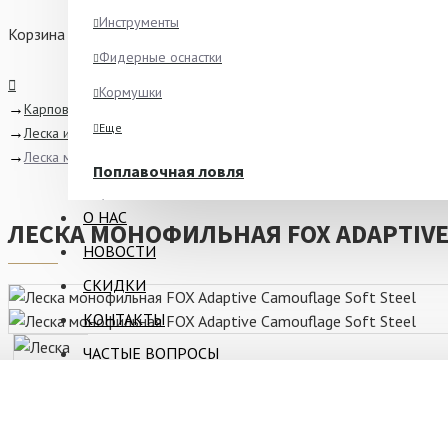
Инструменты
Корзина
Фидерные оснастки
Кормушки
Карповая ловля
Еще
Леска и Шок-Лидер
Леска монофильная FOX Adaptive Camouflage Soft Steel
Поплавочная ловля
Ароматизаторы
О НАС
ЛЕСКА МОНОФИЛЬНАЯ FOX ADAPTIVE
Питание
НОВОСТИ
Ведра и сита
СКИДКИ
Крючки
КОНТАКТЫ
Еще
ЧАСТЫЕ ВОПРОСЫ
Зимняя рыбалка
Блёсны