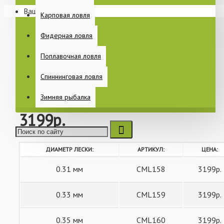
- Слабая растяжимость и высокая прочность.
отзыв
Ваша корзина пуста!
Раскладушки
Карповая ловля
- Идеальна для дальних забросов за счет очень точного, 
Спальные мешки
Фидерная ловля
- Высокая абразивоустойчивость.
Еще
- Отличная прочность на узлах и малая память.
Поплавочная ловля
НАЛИЧИЕ:
Отсутствует
- Доступные размеры:
Спиннинговая ловля
CML158
АРТИКУЛ:
13lb 0.31мм х 1000м
ПИТАНИЕ
Зимняя рыбалка
FOX
16lb 0.33мм х 1000м
3199р.
18lb 0.35мм х 1000м
20lb 0.37мм х 1000м
КАТУШКИ
ДИАМЕТР ЛЕСКИ:
АРТИКУЛ:
ЦЕНА:
23lb 0.41мм х 1000м
0.31 мм
CML158
3199р.
БЫТ НА РЫБАЛКЕ
0.33 мм
CML159
3199р.
0.35 мм
CML160
3199р.