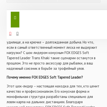
Шок-лидер конусный FOX EDGES Soft Tapered Leader Trans
Khaki – надежность, проверенная временем и
профессионалами
Представьте, как вы стоите на берегу водоема, ощущая
легкий бриз и запах свежего воздуха. В руках у вас
удилище, а на крючке – долгожданная добыча. Но что,
если в самый ответственный момент леска не выдержит
нагрузки? С шок-лидером конусным FOX EDGES Soft
Tapered Leader Trans Khaki такие сценарии останутся в
прошлом. Это не просто аксессуар для рыбалки, а ваш
надежный союзник в борьбе за трофейный улов.
Почему именно FOX EDGES Soft Tapered Leader?
Этот шок-лидер – настоящая находка для тех, кто ценит
качество и профессионализм. Его конусная форма и
монофильная структура разработаны специально для
ловли карпа на дальних дистанциях. Благодаря