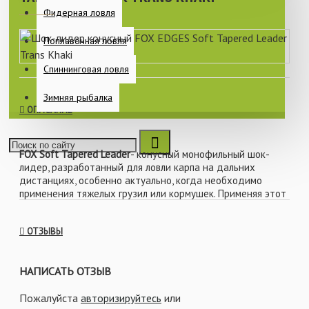
Фидерная ловля
Поплавочная ловля
Спиннинговая ловля
Зимняя рыбалка
ОПИСАНИЕ
FOX Soft Tapered Leader
- конусный монофильный шок-
лидер, разработанный для ловли карпа на дальних
дистанциях, особенно актуально, когда необходимо
применения тяжелых грузил или кормушек. Применяя этот
шок-лидер при силовых забросах, Вы не потеряете
оснастку. Во время заброса вся нагрузка идет на шок-
ОТЗЫВЫ
лидер, не давая леске порваться.
НАПИСАТЬ ОТЗЫВ
Конусный моно лидер FOX Tapered Leader идет длиной 12
метров, постепенно увеличивается в диаметре от точки
Пожалуйста
авторизируйтесь
или
соединения с основной леской к оснастке, в результате