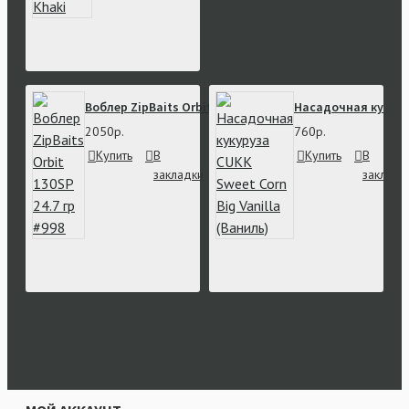
Воблер ZipBaits Orbit 130SP 24.7 гр #998
Насадочная кукуруз
2050р.
760р.
Купить
В
В
Купить
В
закладки
сравнение
закладк