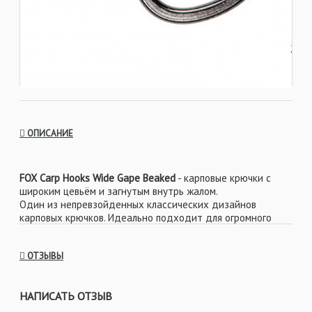
ОПИСАНИЕ
FOX Carp Hooks Wide Gape Beaked
- карповые крючки с
широким цевьём и загнутым внутрь жалом.
Один из непревзойденных классических дизайнов
карповых крючков. Идеально подходит для огромного
количества оснасток и отлично работает как с
плавающими, так и тонущими насадками. Широкий зев
ОТЗЫВЫ
этого крючка позволяет ему с большей вероятностью
засесть в губе после того, как рыба возьмет насадку, а
загнутое вовнутрь жало существенно уменьшает число
НАПИСАТЬ ОТЗЫВ
сходов.