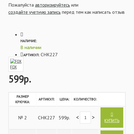
Пожалуйста
авторизируйтесь
или
создайте учетную запись
перед тем как написать отзыв
Характеристики:
- Широкий зев
- Загнутое вовнутрь жало
- Модель из кованой стали
- Покрытие черным никелем
НАЛИЧИЕ:
- Загнутое вовнутрь на 10 градусов ушко
В наличии
- Супер прочное и долговечное жало
- Микро-бородка
CHK227
АРТИКУЛ:
- Размеры 2, 4, 6 и 8
FOX
599р.
РАЗМЕР
АРТИКУЛ:
ЦЕНА:
КОЛИЧЕСТВО:
КРЮЧКА:
<
>
№ 2
CHK227
599р.
КУПИТЬ