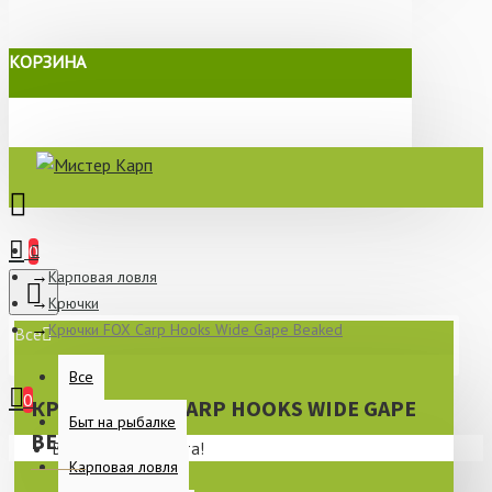
КОРЗИНА
0
Карповая ловля
Крючки
Крючки FOX Carp Hooks Wide Gape Beaked
Все
Все
0
КРЮЧКИ FOX CARP HOOKS WIDE GAPE
Быт на рыбалке
BEAKED
Ваша корзина пуста!
Карповая ловля