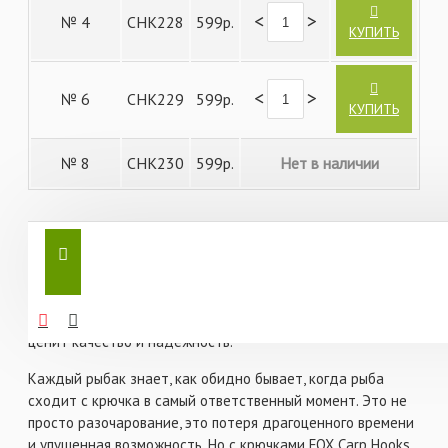
<
>
№ 4
CHK228
599р.
КУПИТЬ
<
>
№ 6
CHK229
599р.
КУПИТЬ
№ 8
CHK230
599р.
Нет в наличии
Вы когда-нибудь задумывались, что делает карповую
рыбалку по-настоящему успешной? Это не только
мастерство рыбака, но и правильный выбор снаряжения. И
здесь на первый план выходят крючки FOX Carp Hooks
Wide Gape Beaked – настоящая находка для тех, кто
ценит качество и надежность.
Каждый рыбак знает, как обидно бывает, когда рыба
сходит с крючка в самый ответственный момент. Это не
просто разочарование, это потеря драгоценного времени
и упущенная возможность. Но с крючками FOX Carp Hooks