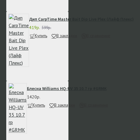
Дип CarpTime Master Bait Dip Live Plex (Лайф Плекс)
419р.
599р.
Купить
В закладки
В сравнение
Блесна Williams HQ-UV 35 10.7 гр #GRMK
1420р.
Купить
В закладки
В сравнение