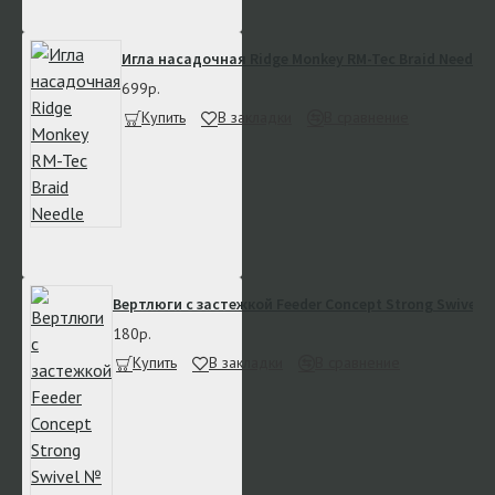
Игла насадочная Ridge Monkey RM-Tec Braid Needle
699р.
Купить
В закладки
В сравнение
Вертлюги с застежкой Feeder Concept Strong Swivel №
180р.
Купить
В закладки
В сравнение