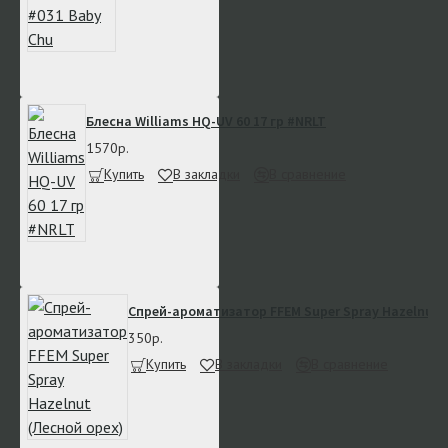
Блесна Williams HQ-UV 60 17 гр #NRLT
1570р.
Купить
В закладки
В сравнение
Спрей-ароматизатор FFEM Super Spray Hazelnut 
350р.
Купить
В закладки
В сравнение