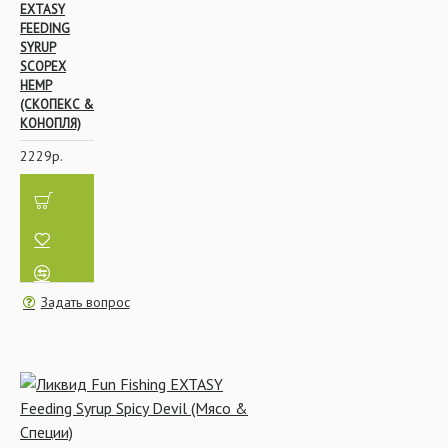
EXTASY
FEEDING
SYRUP
SCOPEX
HEMP
(СКОПЕКС &
КОНОПЛЯ)
2229р.
Задать вопрос