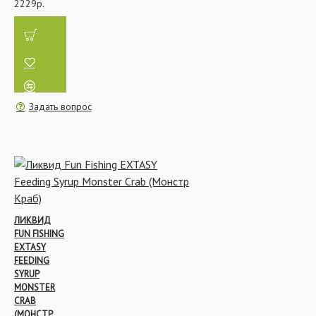
2229р.
Стопора и Крепления
для насадок
Задать вопрос
Род-поды, Стойки,
Держатели
ЛИКВИД
FUN FISHING
Сигнализаторы
EXTASY
поклёвки
FEEDING
SYRUP
MONSTER
CRAB
(МОНСТР