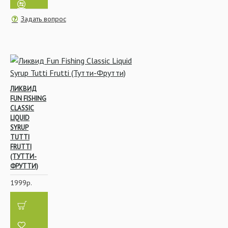
Поводковый материал
Задать вопрос
Поплавочная ловля
ЛИКВИД
FUN FISHING
CLASSIC
LIQUID
Стимуляторы аппетита
SYRUP
TUTTI
FRUTTI
(ТУТТИ-
ФРУТТИ)
1999р.
Изготовление бойлов