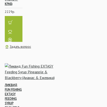
КРАБ)
2229р.
Леска и Шок-Лидер
Задать вопрос
ЛИКВИД
FUN FISHING
EXTASY
FEEDING
SYRUP