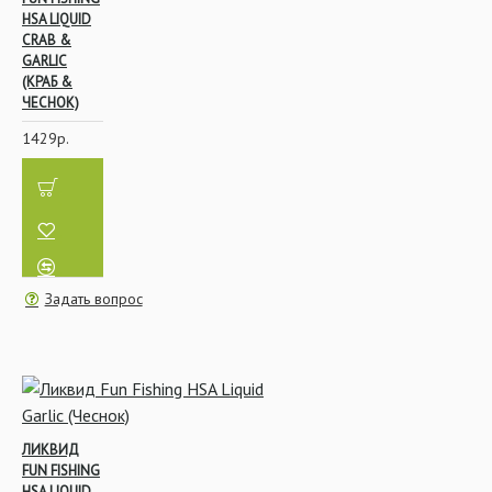
HSA LIQUID
CRAB &
GARLIC
(КРАБ &
ЧЕСНОК)
1429р.
Задать вопрос
ЛИКВИД
FUN FISHING
HSA LIQUID