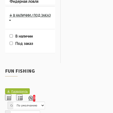
Фидерная ловля
В НАЛИЧИИ / ПОД ЗАКАЗ
Питание
Плавающие
В наличии
Под заказ
Быстросъёмы
Дипы
FUN FISHING
Питание
Тонущие
0
Сортировка:
Всё для оснасток