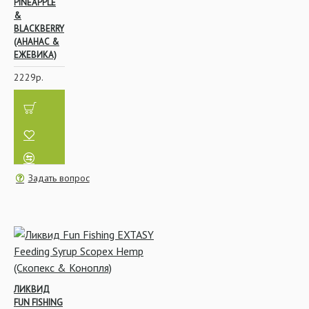
PINEAPPLE
&
BLACKBERRY
(АНАНАС &
ЕЖЕВИКА)
2229р.
Задать вопрос
ЛИКВИД
FUN FISHING