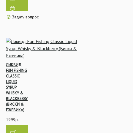
Задать вопрос
Конусы и Отводчики
Инструменты
ЛИКВИД
FUN FISHING
CLASSIC
LIQUID
SYRUP
Лидкоры и
WHISKY &
Противозакручиватели
BLACKBERRY
(ВИСКИ &
ЕЖЕВИКА)
1999р.
Безопасные клипсы