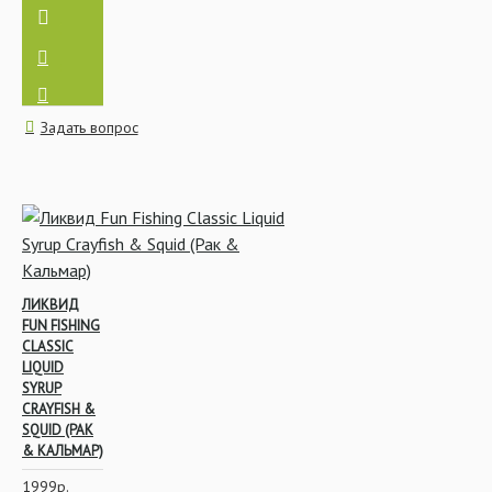
Сыпучие прикормки
Задать вопрос
Ракеты, Кобры, Рогатки
Прикормочные ведра
ЛИКВИД
FUN FISHING
CLASSIC
LIQUID
SYRUP
CRAYFISH &
SQUID (РАК
& КАЛЬМАР)
1999р.