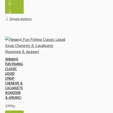
Задать вопрос
Бойлы
Маркерование
Насадки и прикормки
ЛИКВИД
FUN FISHING
CLASSIC
LIQUID
SYRUP
Пеллетс
CHENEVIS &
CACAHUETE
(КОНОПЛЯ
& АРАХИС)
1999р.