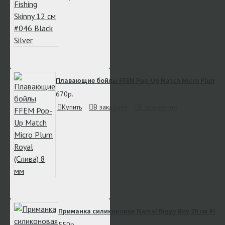
Плавающие бойлы FFEM Pop-Up Match Micro Plum Roy
670р.
Купить
В закладки
В сравнение
Приманка силиконовая Narval Biggy Boy 26 см #034 
550р.