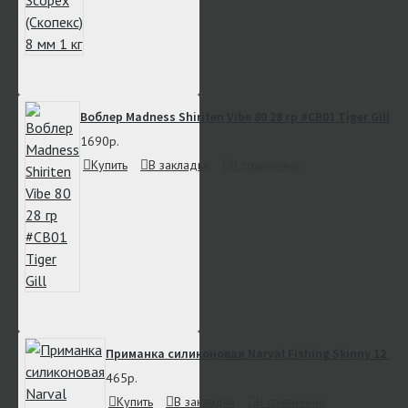
Воблер Madness Shiriten Vibe 80 28 гр #CB01 Tiger Gill
1690р.
Купить
В закладки
В сравнение
Приманка силиконовая Narval Fishing Skinny 12 см #
465р.
Купить
В закладки
В сравнение