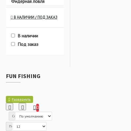
Фидерная ловля
В НАЛИЧИИ / ПОД ЗАКАЗ
Питание
Плавающие
В наличии
Под заказ
Быстросъёмы
Дипы
FUN FISHING
Питание
Тонущие
0
Сортировка:
Всё для оснасток
Показать: