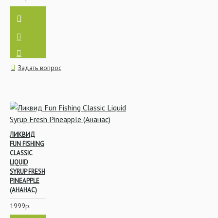
Стопора и Крепления
для насадок
Задать вопрос
Род-поды, Стойки,
Держатели
ЛИКВИД
FUN FISHING
CLASSIC
LIQUID
Сигнализаторы
SYRUP FRESH
поклёвки
PINEAPPLE
(АНАНАС)
1999р.