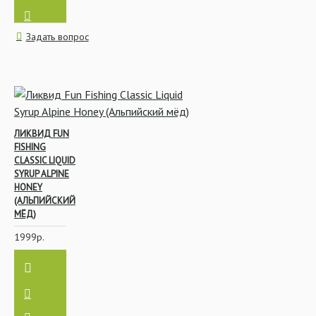
Поводковый материал
Задать вопрос
Поплавочная ловля
ЛИКВИД FUN
FISHING
CLASSIC LIQUID
SYRUP ALPINE
Стимуляторы аппетита
HONEY
(АЛЬПИЙСКИЙ
МЁД)
1999р.
Изготовление бойлов