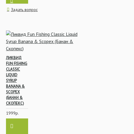
Задать вопрос
Конусы и Отводчики
Инструменты
ЛИКВИД
FUN FISHING
CLASSIC
LIQUID
SYRUP
BANANA &
Лидкоры и
SCOPEX
Противозакручиватели
(БАНАН &
СКОПЕКС)
1999р.
Безопасные клипсы