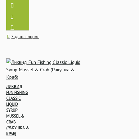
Задать вопрос
ЛИКВИД
FUN FISHING
CLASSIC
LIQUID
SYRUP
MUSSEL &
CRAB
(РАКУШКА &
КРАБ)