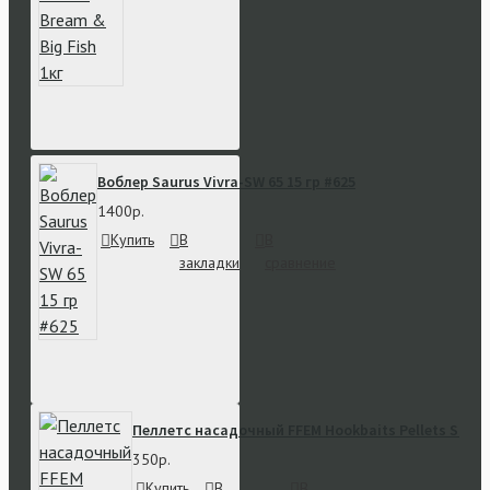
Воблер Saurus Vivra-SW 65 15 гр #625
1400р.
Купить
В
В
закладки
сравнение
Пеллетс насадочный FFEM Hookbaits Pellets Straw
350р.
Купить
В
В