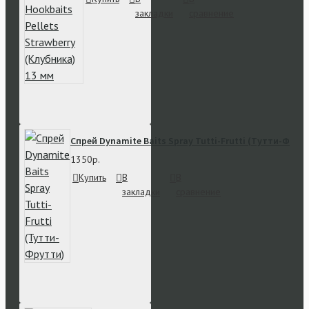
закладки
сравнение
Спрей Dynamite Baits Spray Tutti-Frutti (Тутти-Фрут
1350р.
Купить
В
В
закладки
сравнение