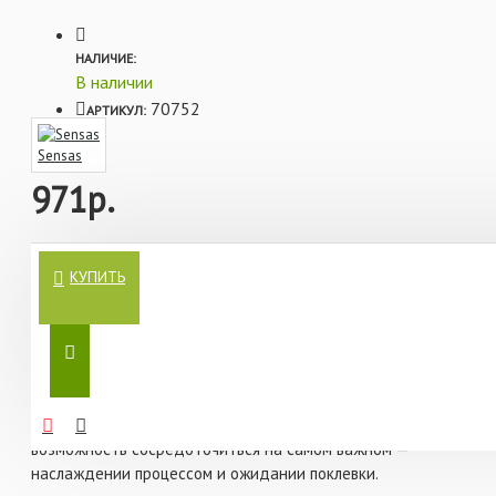
НАЛИЧИЕ:
В наличии
70752
АРТИКУЛ:
Sensas
971р.
Погрузитесь в мир рыбалки, где каждый заброс — это
КУПИТЬ
шанс поймать трофей своей мечты. Прикормка Sensas
3000 Method Feeder Bream & Big Fish 1кг — это не просто
смесь, это ключ к успешной ловле леща и крупной рыбы.
Представьте, как ваша кормушка, наполненная этой
прикормкой, привлекает внимание рыбы, словно магнит.
Она держится в кормушке так надежно, что даже
сильное течение не сможет ее смыть, оставляя вам
возможность сосредоточиться на самом важном —
наслаждении процессом и ожидании поклевки.