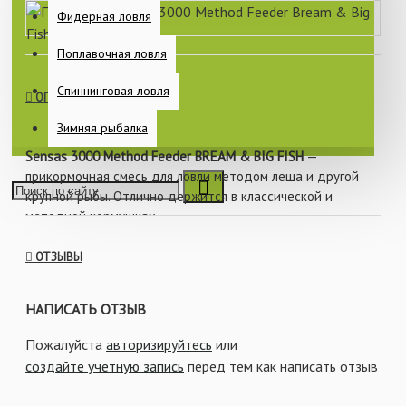
Фидерная ловля
Поплавочная ловля
Спиннинговая ловля
ОПИСАНИЕ
Зимняя рыбалка
Sensas 3000 Method Feeder BREAM & BIG FISH
—
прикормочная смесь для ловли методом леща и другой
крупной рыбы. Отлично держится в классической и
методной кормушках.
ОТЗЫВЫ
НАПИСАТЬ ОТЗЫВ
Пожалуйста
авторизируйтесь
или
создайте учетную запись
перед тем как написать отзыв