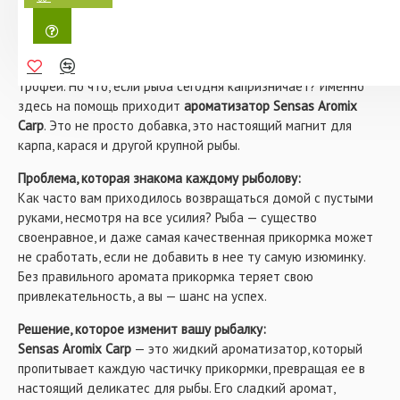
настоящий трофей!
Представьте, как вы сидите на берегу тихого водоема,
Каждый рыбак знает: чтобы поймать карпа, нужно не
наслаждаясь утренней прохладой. Вокруг — только природа,
просто ждать, а привлечь его внимание. Ароматизатор
а в руках — удочка, готовая подарить вам настоящий
Sensas Aromix Carp – это ваш надежный помощник в
трофей. Но что, если рыба сегодня капризничает? Именно
этом деле. Сладкий аромат, созданный из натуральных
здесь на помощь приходит
ароматизатор Sensas Aromix
ингредиентов и доведенный до состояния жидкого
Carp
. Это не просто добавка, это настоящий магнит для
концентрата, станет настоящим магнитом для карпа и
карпа, карася и другой крупной рыбы.
другой крупной рыбы.
Проблема, которая знакома каждому рыболову:
Почему выбирают Sensas Aromix
Как часто вам приходилось возвращаться домой с пустыми
Carp?
руками, несмотря на все усилия? Рыба — существо
своенравное, и даже самая качественная прикормка может
не сработать, если не добавить в нее ту самую изюминку.
Этот ароматизатор – не просто добавка, а ключ к
Без правильного аромата прикормка теряет свою
успеху на рыбалке. Его уникальная формула позволяет
привлекательность, а вы — шанс на успех.
пропитать каждую частичку прикормки насыщенным
сладким запахом, который невозможно игнорировать.
Решение, которое изменит вашу рыбалку:
Карп чувствует этот аромат даже на большом
Sensas Aromix Carp
— это жидкий ароматизатор, который
расстоянии и спешит к месту ловли!
пропитывает каждую частичку прикормки, превращая ее в
настоящий деликатес для рыбы. Его сладкий аромат,
Что делает его особенным?