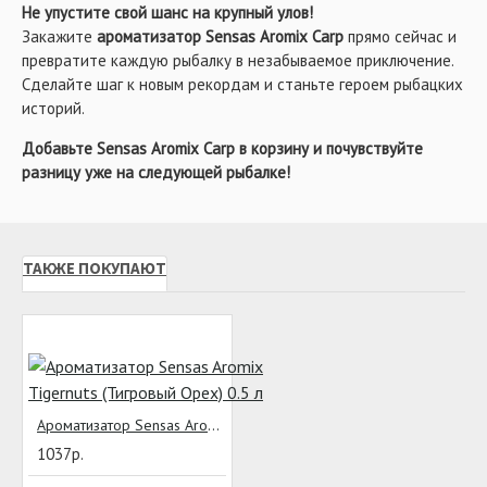
Не упустите свой шанс на крупный улов!
насадок. Попробуйте использовать его в комбинации с
Закажите
ароматизатор Sensas Aromix Carp
прямо сейчас и
кукурузой, бойлами или пеллетсом – результат вас
превратите каждую рыбалку в незабываемое приключение.
удивит!
Сделайте шаг к новым рекордам и станьте героем рыбацких
Почему стоит выбрать именно
историй.
этот ароматизатор?
Добавьте Sensas Aromix Carp в корзину и почувствуйте
разницу уже на следующей рыбалке!
Sensas Aromix Carp – это не просто добавка, а
настоящий секрет успеха для рыбаков, которые хотят
вернуться домой с богатым уловом. Его сладкий аромат
проверен временем и доказал свою эффективность в
ТАКЖЕ ПОКУПАЮТ
самых разных условиях ловли. С ним вы сможете
насладиться процессом рыбалки и получить максимум
удовольствия от каждого момента!
Преимущества покупки в магазине
Мистер Карп
Ароматизатор Sensas Aromix Tigernuts (Тигровый Орех) 0.5 л
Магазин Мистер Карп уже более 20 лет помогает
1037р.
рыбакам по всей России находить качественные