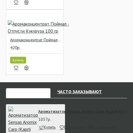
Аромаконцентрат Поймал - Отпусти Кукуруза 100 гр
420р.
Купить
НЕДАВНО СМОТРЕЛИ
ЧАСТО ЗАКАЗЫВАЮТ
Ароматизатор Sensas Aromix Carp (Карп) 0.5 л
1037р.
Купить
В закладки
В сравнение