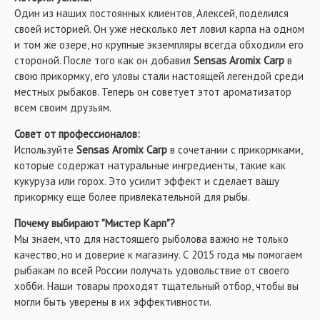
бдительность и активно клюет даже в сложных
Один из наших постоянных клиентов, Алексей, поделился
условиях ловли – будь то мутная вода или холодная
своей историей. Он уже несколько лет ловил карпа на одном
погода.
и том же озере, но крупные экземпляры всегда обходили его
стороной. После того как он добавил
Sensas Aromix Carp
в
Советы от профессионалов
свою прикормку, его уловы стали настоящей легендой среди
местных рыбаков. Теперь он советует этот ароматизатор
Для максимального эффекта используйте Sensas
всем своим друзьям.
Aromix Carp вместе с качественной прикормочной
Совет от профессионалов:
смесью или добавляйте его непосредственно перед
Используйте
Sensas Aromix Carp
в сочетании с прикормками,
началом рыбалки
которые содержат натуральные ингредиенты, такие как
. Если вы ловите на фидер, смешайте ароматизатор с
кукуруза или горох. Это усилит эффект и сделает вашу
водой для замешивания прикормки – это позволит
прикормку еще более привлекательной для рыбы.
равномерно распределить аромат и создать
Почему выбирают "Мистер Карп"?
привлекательное облако в воде. Для поплавочной ловли
Мы знаем, что для настоящего рыболова важно не только
обработайте насадку несколькими каплями дипа – это
качество, но и доверие к магазину. С 2015 года мы помогаем
усилит ее привлекательность и увеличит шансы на
рыбакам по всей России получать удовольствие от своего
поклевку.
хобби. Наши товары проходят тщательный отбор, чтобы вы
Не бойтесь экспериментировать: Sensas Aromix Carp
могли быть уверены в их эффективности.
отлично сочетается с различными видами прикормок и