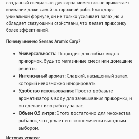
созданный специально для карпа, моментально привлекает
внимание даже самой осторожной рыбы. Благодаря
Натуральные ингредиенты
: только
уникальной формуле, он не только усиливает запах, но и
качественные компоненты, которые безопасны
обладает связующими свойствами, что делает прикормку
для рыбы и окружающей среды.
более эффективной.
Универсальность
: подходит для любых
прикормок и может использоваться как дип для
Почему именно Sensas Aromix Carp?
обработки насадок.
Универсальность:
Подходит для любых видов
Простота использования
: достаточно смешать
прикормок, будь то магазинные смеси или домашние
с водой (10-25% от объема) и добавить в
рецепты.
прикормочную смесь или использовать
Интенсивный аромат:
Сладкий, насыщенный запах,
непосредственно перед забросом снасти.
который невозможно игнорировать.
Как работает Sensas Aromix Carp?
Удобство использования:
Просто добавьте
ароматизатор в воду для замешивания прикормки, и
Представьте: вы добавляете несколько капель
он сделает всю работу за вас.
ароматизатора в воду для замешивания прикормки или
Объем 0.5 литра:
Этого достаточно для множества
обрабатываете им насадку перед забросом. Уже через
рыбалок, что делает его экономически выгодным
несколько минут вокруг вашей снасти начинает
выбором.
собираться рыба! Сладкий аромат действует как
сигнал: здесь есть что-то вкусное! Карп теряет
История успеха: