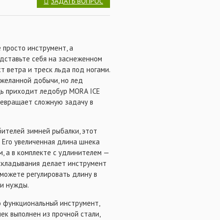
ЗАДАТЬ ВОПРОС
том требуется
е просто инструмент, а
едставьте себя на заснеженном
т ветра и треск льда под ногами.
 желанной добычи, но лед
ощь приходит ледобур MORA ICE
превращает сложную задачу в
ителей зимней рыбалки, этот
. Его увеличенная длина шнека
м, а в комплекте с удлинителем —
 складывания делает инструмент
можете регулировать длину в
ои нужды.
то функциональный инструмент,
ек выполнен из прочной стали,