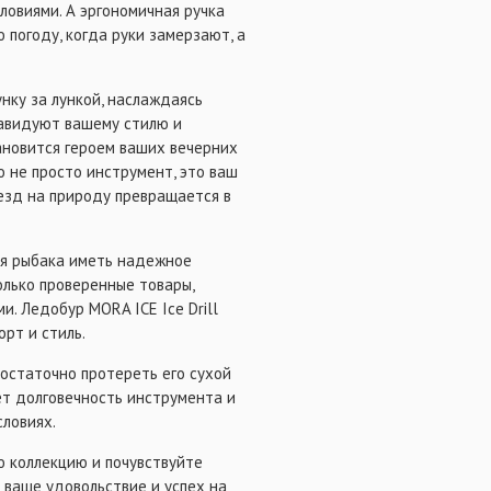
ловиями. А эргономичная ручка
погоду, когда руки замерзают, а
унку за лункой, наслаждаясь
завидуют вашему стилю и
тановится героем ваших вечерних
то не просто инструмент, это ваш
езд на природу превращается в
для рыбака иметь надежное
олько проверенные товары,
. Ледобур MORA ICE Ice Drill
орт и стиль.
достаточно протереть его сухой
ет долговечность инструмента и
словиях.
ою коллекцию и почувствуйте
в ваше удовольствие и успех на