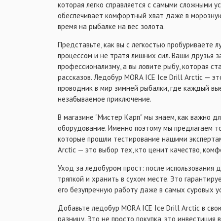
которая легко справляется с самыми сложными ус
обеспечивает комфортный хват даже в морозную 
время на рыбалке на вес золота.
Представьте, как вы с легкостью пробуриваете л
процессом и не тратя лишних сил. Ваши друзья 
профессионализму, а вы ловите рыбу, которая с
рассказов. Ледобур MORA ICE Ice Drill Arctic — э
проводник в мир зимней рыбалки, где каждый вы
незабываемое приключение.
В магазине "Мистер Карп" мы знаем, как важно 
оборудование. Именно поэтому мы предлагаем т
которые прошли тестирование нашими экспертами
Arctic — это выбор тех, кто ценит качество, комф
Уход за ледобуром прост: после использования 
тряпкой и хранить в сухом месте. Это гарантиру
его безупречную работу даже в самых суровых у
Добавьте ледобур MORA ICE Ice Drill Arctic в св
разницу. Это не просто покупка, это инвестиция 