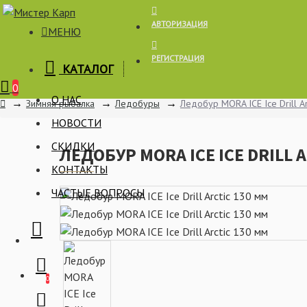
АВТОРИЗАЦИЯ
МЕНЮ
РЕГИСТРАЦИЯ
КАТАЛОГ
Корзина
0
О НАС
Зимняя рыбалка
Ледобуры
Ледобур MORA ICE Ice Drill A
НОВОСТИ
СКИДКИ
ЛЕДОБУР MORA ICE ICE DRILL 
КОНТАКТЫ
ЧАСТЫЕ ВОПРОСЫ
0