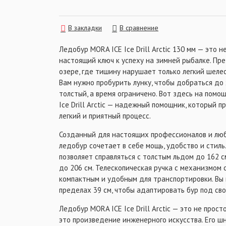
Примечание: Для использования с шуруповер
дополнительный адаптер диаметром 18 мм.
В закладки
В сравнение
Ледобур MORA ICE Ice Drill Arctic 130 мм — это н
настоящий ключ к успеху на зимней рыбалке. Пр
озере, где тишину нарушает только легкий шелес
Вам нужно пробурить лунку, чтобы добраться до
толстый, а время ограничено. Вот здесь на пом
Ice Drill Arctic — надежный помощник, который 
легкий и приятный процесс.
Созданный для настоящих профессионалов и люб
ледобур сочетает в себе мощь, удобство и стиль
позволяет справляться с толстым льдом до 162 с
до 206 см. Телескопическая ручка с механизмом
компактным и удобным для транспортировки. Вы 
пределах 39 см, чтобы адаптировать бур под св
Ледобур MORA ICE Ice Drill Arctic — это не прос
это произведение инженерного искусства. Его шн