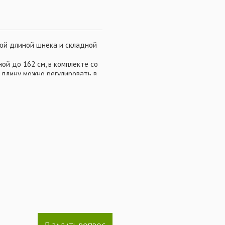
ной длиной шнека и складной
й до 162 см, в комплекте со
 длину можно регулировать в
ручки со стандартным
й аксессуар доступен
уриваемого льда до 206 см.
 ножами, острые сменные ножи
 шнек с порошковым
 наледи. Ручки с мягким
м