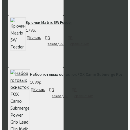
Крючки Matrix SW Feeder
179р.
Купить
В
В
закладки
сравнение
Набор готовых оснасток FOX Camo Submerge Power Gri
1099р.
Купить
В
В
закладки
сравнение