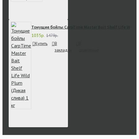
Тонущие бойлы CarpTime Master Bait Shelf Life Wild P
1035р.
1479р.
Купить
В
В
закладки
сравнение