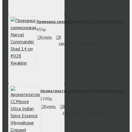
Приманка силиконовая Narval Commander Shad 14
455р.
Купить
В
В
закладки
сравнение
Ароматизатор CCMoore Ultra Indian Spice Essen
2200р.
Купить
В
В
закладки
сравнение