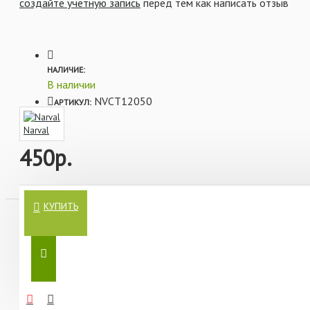
создайте учетную запись
перед тем как написать отзыв
Характеристики:
- Длина: 12 см
НАЛИЧИЕ:
В наличии
- Вес: 10 гр
NVCT12050
АРТИКУЛ:
- Цвет: #050 Acid Plum
Narval
- Количество в упаковке: 4 шт
450р.
КУПИТЬ
В ЭТОЙ ЖЕ КАТЕГОРИИ
ЕЩЕ ОТ ПРОИЗВОДИТЕЛЯ