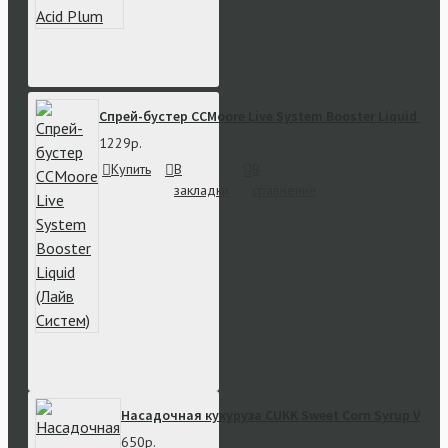
Спрей-бустер CCMoore Live System Booster Liquid (Ла
1229р.
Купить
В
В
закладки
сравнение
Насадочная кукуруза CUKK Sweet Corn Syrup Vanill
650р.