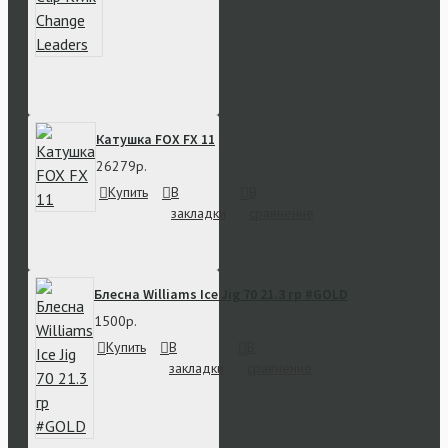
Катушка FOX FX 11
26279р.
Купить
В
В
закладки
сравнение
Блесна Williams Ice Jig 70 21.3 гр #GOLD
1500р.
Купить
В
В
закладки
сравнение