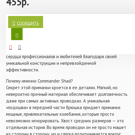
455р.
- Цвет: #011 Brown Sugar
- Количество в упаковке: 4 шт
Силиконовая приманка Narval Commander Shad 12 см #011
Brown Sugar — это не просто аксессуар для рыбалки, а
СООБЩИТЬ
настоящий ключ к трофейному улову. Если вы мечтаете о
рыбалке, которая запомнится на всю жизнь, то эта приманка
станет вашим верным спутником. С момента своего
появления в 2018 году модель Commander Shad завоевала
сердца профессионалов и любителей благодаря своей
уникальной конструкции и непревзойденной
эффективности.
Почему именно Commander Shad?
Секрет этой приманки кроется в ее деталях. Мягкий, но
невероятно прочный материал обеспечивает долговечность
даже при самых активных проводках. А уникальная
«подошва» в передней части брюшка придает приманке
мощные, привлекательные колебания, которые просто
невозможно игнорировать. Хвост средних размеров — это
отдельная история. Во время проводки он не просто машет
из стороны в сторону, но и слегка подкручивается вокруг