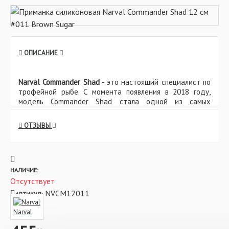
ОПИСАНИЕ
Narval Commander Shad
- это настоящий специалист по
трофейной рыбе. С момента появления в 2018 году,
модель Commander Shad стала одной из самых
популярных. При кажущейся простоте, этот виброхвост
весьма непрост и обладает целым рядом
ОТЗЫВЫ
особенностей. Приманка выполнена из мягкого, но очень
прочного материала. В передней части брюшка
расположена «подошва» придающая приманке
неотразимые и мощные колебания. Хвост средних
размеров, во время проводки не только машет из
НАЛИЧИЕ:
стороны в сторону, но и подкручивается вокруг своей
Отсутствует
оси, чем создает дополнительную турбулентность.
NVCM12011
АРТИКУЛ:
Характеристики:
Narval
- Длина: 12 см
- Вес: 14 гр