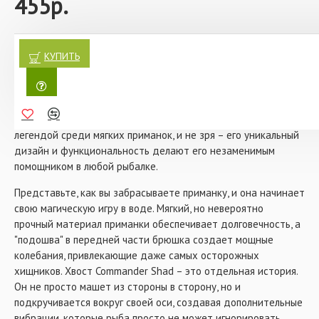
455р.
- Цвет: #015 Pepper Lemon
- Количество в упаковке: 3 шт
Погрузитесь в мир адреналина и азарта с силиконовой
приманкой Narval Commander Shad 14 см #015 Pepper Lemon!
КУПИТЬ
Это не просто аксессуар для рыбалки, а настоящий ключ к
трофейным уловам, который уже покорил сердца тысяч
профессионалов и любителей спиннинговой ловли. С
момента своего появления в 2018 году, Commander Shad стал
легендой среди мягких приманок, и не зря – его уникальный
дизайн и функциональность делают его незаменимым
помощником в любой рыбалке.
Представьте, как вы забрасываете приманку, и она начинает
свою магическую игру в воде. Мягкий, но невероятно
прочный материал приманки обеспечивает долговечность, а
"подошва" в передней части брюшка создает мощные
колебания, привлекающие даже самых осторожных
хищников. Хвост Commander Shad – это отдельная история.
Он не просто машет из стороны в сторону, но и
подкручивается вокруг своей оси, создавая дополнительные
вибрации, которые рыба просто не может игнорировать.