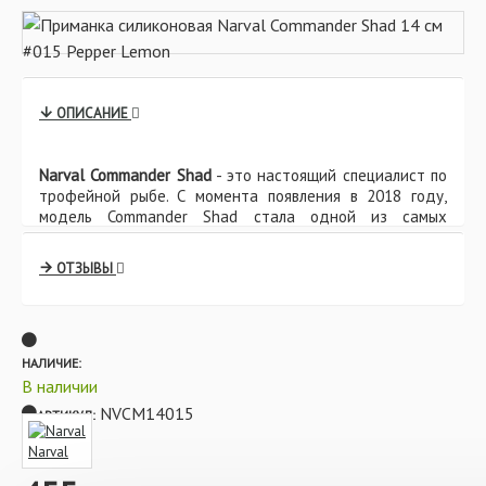
ОПИСАНИЕ
Narval Commander Shad
- это настоящий специалист по
трофейной рыбе. С момента появления в 2018 году,
модель Commander Shad стала одной из самых
популярных. При кажущейся простоте, этот виброхвост
весьма непрост и обладает целым рядом
ОТЗЫВЫ
особенностей. Приманка выполнена из мягкого, но очень
прочного материала. В передней части брюшка
расположена «подошва» придающая приманке
неотразимые и мощные колебания. Хвост средних
размеров, во время проводки не только машет из
НАЛИЧИЕ:
стороны в сторону, но и подкручивается вокруг своей
В наличии
оси, чем создает дополнительную турбулентность.
NVCM14015
АРТИКУЛ:
Характеристики:
Narval
- Длина: 14 см
- Вес: 22 гр