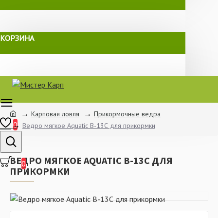
КОРЗИНА
Карповая ловля
Прикормочные ведра
0
Ведро мягкое Aquatic В-13С для прикормки
ВЕДРО МЯГКОЕ AQUATIC В-13С ДЛЯ
0
ПРИКОРМКИ