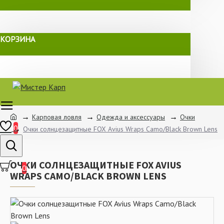
КОРЗИНА
Карповая ловля
Одежда и аксессуары
Очки
0
Очки солнцезащитные FOX Avius Wraps Camo/Black Brown Lens
ОЧКИ СОЛНЦЕЗАЩИТНЫЕ FOX AVIUS
0
WRAPS CAMO/BLACK BROWN LENS