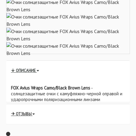
ОПИСАНИЕ
FOX Avius Wraps Camo/Black Brown Lens
-
солнцезащитные очки с камуфляжно-черной оправой и
ударопрочными поляризационными линзами
коричневого цвета. Широкие линзы не только защитают
Ваши глаза от солнца, но и обеспечивают широкий
ОТЗЫВЫ
диапазон обзора. Изящные дужки удобно прилегают к
голове.
Характеристики: