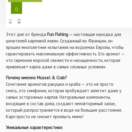
Европе! Успех линейки CLASSIC на озерах и реках в
незабываемым моментам на рыбалке. Представьте, как ваша
течение долгих лет, позволяет с уверенностью
удочка резко сгибается под напором крупного карпа, а вы с
рекомендовать ее для самых разных водоемов и
трепетом вываживаете трофей, зная, что именно этот дип
абсолютно всем рыболовам от любительских сессий до
стал вашим секретным оружием.
серьезных соревнований!
Этот дип от бренда
Fun Fishing
— настоящая находка для
Эти дипы разработаны для повышения
ценителей карповой ловли. Созданный во Франции, он
привлекательности бойлов, насадок и сыпучей
прикормки, особенно в комбинации с бойлами линейки
прошел многолетние испытания на водоемах Европы, чтобы
Classic. Попробуйте пропитать бойлы в жидкости за 1-2
гарантировать максимальную эффективность. Его аромат —
дня до начала Вашей рыболовной сессии, и Вы
это гармония морской свежести и насыщенности, которая
непременно увидите результат!
привлекает карпа даже в самых сложных условиях.
Характеристики:
Почему именно Mussel & Crab?
Fun Fishing Classic Mussel & Crab
- дип с
Сочетание ароматов ракушки и краба — это не просто
ароматом краба и ракушки-мидии.
смесь, это симфония, которая пробуждает аппетит даже у
Объем: 100 мл.
самых осторожных карпов. Натуральные компоненты,
входящие в состав дипа, создают неповторимый запах,
который распространяется в воде на большие расстояния.
Карп просто не сможет проплыть мимо!
Уникальные характеристики: