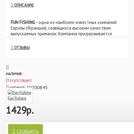
ОПИСАНИЕ
FUN FISHING
- одна из наиболее известных компаний
Европы (Франция), славящихся высоким качеством
выпускаемых приманок. Компания придерживается
строгих критериев в разработке и производстве
приманок. Чтобы иметь возможность гарантировать
ОТЗЫВЫ
высокую эффективность линеек своих приманок и
снаряжения, до выпуска в продажу компания проводит
их тестирование в течение как минимум 1-2 лет.
Дип
Fun Fishing Classic
- линейка дипов, новая для
НАЛИЧИЕ:
России, и проверенная годами классика для французов
Отсутствует
и других европейских рыболовов. Выпускается во
10200845
АРТИКУЛ:
Франции с 1994 года и уже успела завоевать тысячи
поклонников.Посмотрите на ценник! Это
Fun Fishing
беспрецедентный случай такой низкой стоимости при
1429р.
таком высоком качестве!
Отдельно хотелось бы отметить, что, наверное, это
впервые, когда продукция европейского производства в
Дип Fun Fishing Classic Mussel & Crab (Ракушка & Краб)
—
нашей стране имеют стоимость ниже, чем в самой
это не просто приманка, это ключ к невероятным уловам и
СООБЩИТЬ