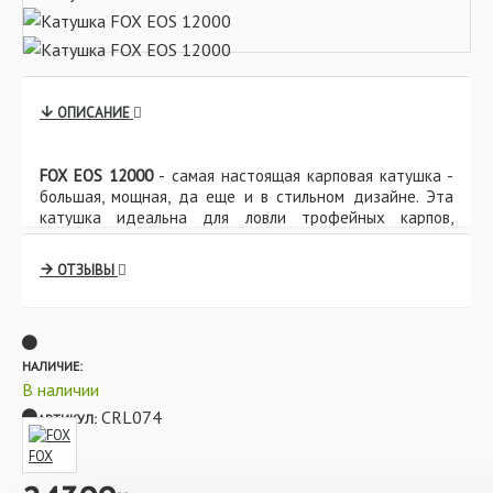
ОПИСАНИЕ
FOX EOS 12000
- самая настоящая карповая катушка -
большая, мощная, да еще и в стильном дизайне. Эта
катушка идеальна для ловли трофейных карпов,
мощная редукционная система Mesh-Tec справится с
любыми нагрузками. Катушка EOS 12000 прекрасно
ОТЗЫВЫ
сочетается с прикормочными (сподовыми) удилищами,
позволяя отправлять прикормку на дальние дистанции,
а также часто используется на маркерных удилищах.
За счет своих показателей и максимального
функционала катушка может смело может носить
НАЛИЧИЕ:
звание биг-пит. Каждый элемент катушки максимально
В наличии
продуман, передний фрикцион имеет защиту от пыли и
CRL074
АРТИКУЛ:
грязи, а шарикоподшипники из нержавеющей стали
обеспечивают плавный ход, даже при повышенных
FOX
нагрузках.