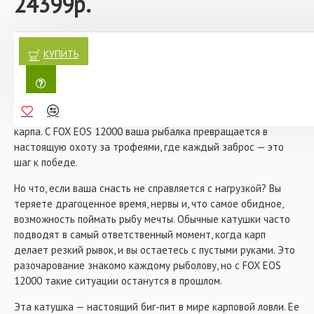
24399р.
Характеристики:
- Черная матовая отделка с минималистичной графикой
- Подходит для классической ловли, а также в качестве
Катушка FOX EOS 12000 — это не просто снасть, это
сподовой катушки
настоящий шедевр инженерной мысли, созданный для тех,
КУПИТЬ
- Быстрый передний фрикцион с защитой от попадания
кто ценит мощь, стиль и безупречную функциональность.
грязи
Представьте себе момент, когда вы стоите на берегу
- Шпуля с бортиком Pro Cast
водоема, чувствуете легкий ветерок и знаете, что в руках у
- Подпружиненная клипса для лески
вас инструмент, способный покорить даже самого крупного
- Свободный колеблющийся ролик
- Редукционная система Mesh-Tec
карпа. С FOX EOS 12000 ваша рыбалка превращается в
- Противооткатная система
настоящую охоту за трофеями, где каждый заброс — это
- Система CNS
шаг к победе.
- 7 шарикоподшипников из нержавеющей стали + 1
роликовый подшипник
Но что, если ваша снасть не справляется с нагрузкой? Вы
- Передаточное число 4.5:1
теряете драгоценное время, нервы и, что самое обидное,
- Лесоемкость шпули: 0.34мм - 375м; 0.39мм - 300м;
возможность поймать рыбу мечты. Обычные катушки часто
0.42мм - 275м
подводят в самый ответственный момент, когда карп
- Вес: 744 гр
делает резкий рывок, и вы остаетесь с пустыми руками. Это
разочарование знакомо каждому рыболову, но с FOX EOS
12000 такие ситуации останутся в прошлом.
Эта катушка — настоящий биг-пит в мире карповой ловли. Ее