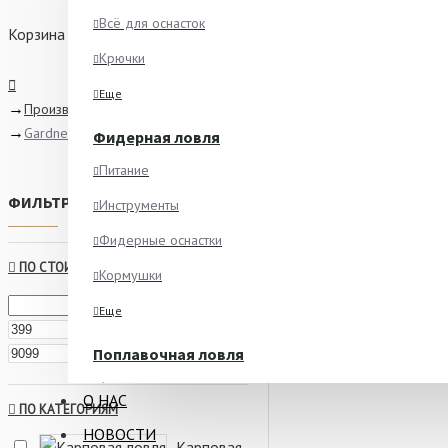
Всё для оснасток
Корзина
Крючки
Еще
Производитель
Gardner
Фидерная ловля
Питание
ФИЛЬТР
Инструменты
очистить
Фидерные оснастки
ПО СТОИМОСТИ
Кормушки
Еще
р.
р.
Поплавочная ловля
Ароматизаторы
О НАС
ПО КАТЕГОРИЯМ
Питание
НОВОСТИ
Карповая