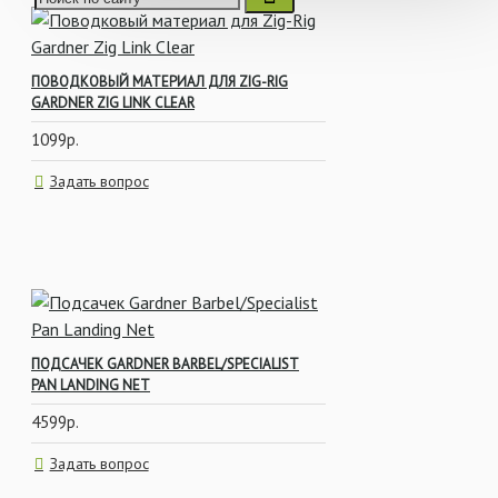
Вертлюги, Застёжки, Стальные
КАТУШКИ
колечки
Насадки
ПОВОДКОВЫЙ МАТЕРИАЛ ДЛЯ ZIG-RIG
и прикормки
GARDNER ZIG LINK CLEAR
ПВА-
БЫТ НА РЫБАЛКЕ
1099р.
материалы
Задать вопрос
Пробковые шарики
ВСЁ ДЛЯ ОСНАСТОК
Ракеты, Кобры, Рогатки
Прикормочные ведра
ПОДСАЧЕК GARDNER BARBEL/SPECIALIST
PAN LANDING NET
Резиновые бусины и отбойники
4599р.
Подсачеки и аксессуары
Задать вопрос