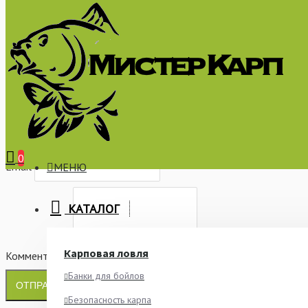
×
АВТОРИЗАЦИЯ
СООБЩИТЬ О НАЛИЧИИ
РЕГИСТРАЦИЯ
Имя
0
Email
МЕНЮ
КАТАЛОГ
Карповая ловля
Комментарий
Банки для бойлов
ОТПРАВИТЬ
Безопасность карпа