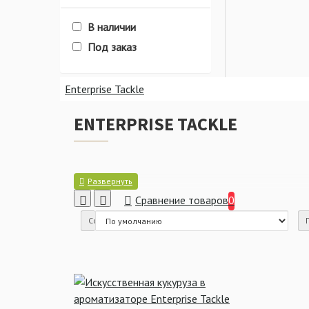
В наличии
Искусственные насадки
Под заказ
Enterprise Tackle
Enterprise Tackle
Enterprise Tackle
Enterprise Tackle
Enterprise Tackle
Enterprise Tackle
ENTERPRISE TACKLE
Насадки и прикормки
Сравнение товаров
0
Сортировка:
Стопора и Крепления для
насадок