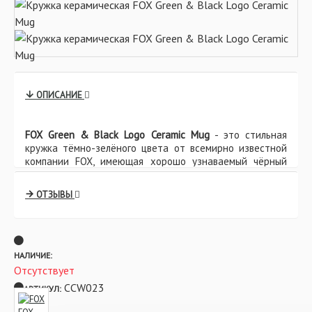
ОПИСАНИЕ
FOX Green & Black Logo Ceramic Mug
- это стильная
кружка тёмно-зелёного цвета от всемирно известной
компании FOX, имеющая хорошо узнаваемый чёрный
логотип. Эти весьма увесистые, качественные кружки с
ручкой изготовлены из керамики и отлично подходят
ОТЗЫВЫ
для приготовления чая, кофе или быстрорастворимых
пакетированных супов.
Характеристики:
- Сохраняет напитки теплыми, не обжигая Вам руки
НАЛИЧИЕ:
- Легко и быстро моется
Отсутствует
- Материал: керамика
CCW023
АРТИКУЛ:
- Объём: 350 мл