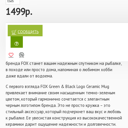
FOX
1499р.
Кружка керамическая FOX Green & Black Logo Ceramic Mug –
это не просто посуда, а настоящий аксессуар для тех, кто
СООБЩИТЬ
ценит стиль, качество и комфорт. Представьте: раннее утро,
тишина природы, легкий туман над водой, и в ваших руках –
чашка ароматного кофе или горячего чая, подчеркивающая
вашу индивидуальность. Эта кружка от легендарного
бренда FOX станет вашим надежным спутником на рыбалке,
в походе или просто дома, напоминая о любимом хобби
даже вдали от водоема.
С первого взгляда FOX Green & Black Logo Ceramic Mug
привлекает внимание своим насыщенным темно-зеленым
цветом, который гармонично сочетается с элегантным
черным логотипом бренда. Это не просто кружка – это
стильный аксессуар, который подчеркнет ваш вкус и любовь
к рыбалке. Ее увесистая конструкция из высококачественной
керамики дарит ощущение надежности и долговечности.