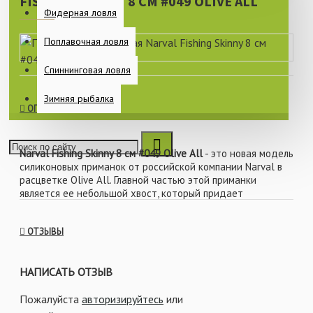
FISHING SKINNY 8 СМ #049 OLIVE ALL
Фидерная ловля
Поплавочная ловля
Спиннинговая ловля
Зимняя рыбалка
ОПИСАНИЕ
Narval Fishing Skinny 8 см #049 Olive All
- это новая модель
силиконовых приманок от российской компании Narval в
расцветке Olive All. Главной частью этой приманки
является ее небольшой хвост, который придает
высокочастотную игру даже при медленной проводке.
Данный виброхвост обладает такой формой неспроста,
ОТЗЫВЫ
он «заводится» при минимальной огрузке и отлично
работает как на течении, так и в спокойной воде. За счет
своей уникальной формы, серия Fishing Skinny обладает
НАПИСАТЬ ОТЗЫВ
превосходными полётными характеристиками, что
позволяет спиннингисту совершать дальние забросы.
Пожалуйста
авторизируйтесь
или
Огромная цветовая гамма позволит подобрать приманку
под любые условия ловли, а некрупные размеры отлично