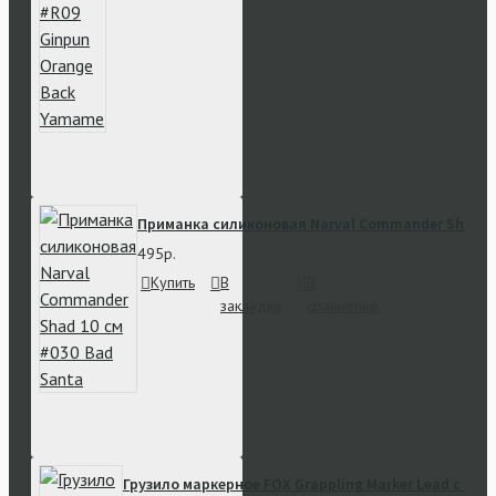
Приманка силиконовая Narval Commander Shad 10
495р.
Купить
В
В
закладки
сравнение
Грузило маркерное FOX Grappling Marker Lead с ши